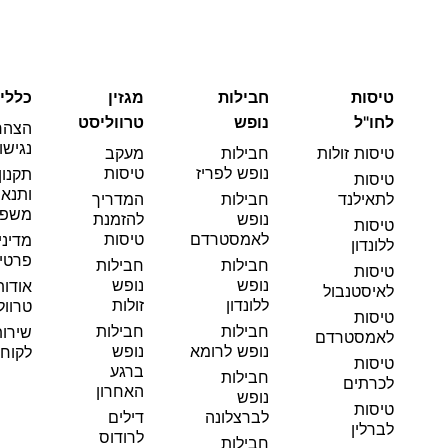
טיסות
חבילות
מגזין
כללי
לחו"ל
נופש
טרווליסט
הצהר
נגישו
טיסות זולות
חבילות
מעקב
נופש לפריז
טיסות
תקנון
טיסות
ותנאי
לתאילנד
חבילות
המדריך
משפט
נופש
להזמנת
טיסות
לאמסטרדם
טיסות
מדיני
ללונדון
פרטי
חבילות
חבילות
טיסות
נופש
נופש
אודות
לאיסטנבול
ללונדון
זולות
טרוול
טיסות
חבילות
חבילות
שירו
לאמסטרדם
נופש לרומא
נופש
לקוחו
טיסות
ברגע
חבילות
לכרתים
האחרון
נופש
טיסות
לברצלונה
דילים
לברלין
לרודוס
חבילות