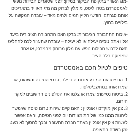
-מזג האוויר בתקופת הביקור במלון: לפני שסוגרים חבילות נופש
לאמסטרדם בטרווליסט, מומלץ לבדוק מה מזג האוויר בתאריכים
אותם סגרתם. חודשי הקיץ חמים ולחים מאד – עובדה המקשה על
בילויים בחוץ.
-איכות התחבורה הציבורית: בדקו האם התחבורה הציבורית ביעד
אליו אתם טסים יעילה או לא יעילה – עובדה שתעזור לכם להחליט
האם לרכוש חבילות נופש עם מלון מרוחק מהמרכז, או אחד
שממוקם בלב העיר.
טיפים לטיול חכם באמסטרדם
1. הדפיסו את המידע אודות החבילה, פרטי הטיסה והשהות, או
שמרו אותו במחשב/טלפון.
2. ביטוח נסיעות: שמרו או צלמו את הטלפונים החשובים למקרי
חירום.
3. צק אין מוקדם / אונליין : האם קיים שירות טרום טיסה שאפשר
ליהנות ממנו כמו שליחת מזוודות יום לפני הטיסה, והאם אפשר
לעשות צ'ק אין אונליין באתר חברת התעופה ובכך לחסוך לא מעט
זמן בשדה התעופה.