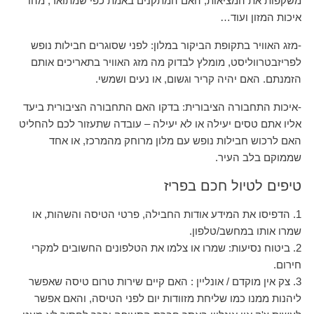
משקפות את המציאות, האם המתקנים באמת כפי שמתואר, מהו
איכות המזון ועוד…
-מזג האוויר בתקופת הביקור במלון: לפני שסוגרים חבילות נופש
לפריזבטרווליסט, מומלץ לבדוק מה מזג האוויר בתאריכים אותם
הזמנתם. האם יהיה קריר וגשום, או נעים ושמשי.
-איכות התחבורה הציבורית: בדקו האם התחבורה הציבורית ביעד
אליו אתם טסים יעילה או לא יעילה – עובדה שתעזור לכם להחליט
האם לרכוש חבילות נופש עם מלון מרוחק מהמרכז, או אחד
שממוקם בלב העיר.
טיפים לטיול חכם בפריז
1. הדפיסו את המידע אודות החבילה, פרטי הטיסה והשהות, או
שמרו אותו במחשב/טלפון.
2. ביטוח נסיעות: שמרו או צלמו את הטלפונים החשובים למקרי
חירום.
3. צק אין מוקדם / אונליין : האם קיים שירות טרום טיסה שאפשר
ליהנות ממנו כמו שליחת מזוודות יום לפני הטיסה, והאם אפשר