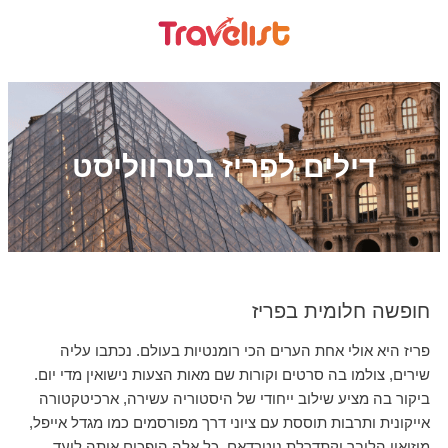
דילים לפריז בטרווליסט
חופשה חלומית בפריז
פריז היא אולי אחת הערים הכי רומנטיות בעולם. נכתבו עליה
שירים, צולמו בה סרטים וקורות שם מאות הצעות נישואין מדי יום.
ביקור בה מציע שילוב ייחודי של היסטוריה עשירה, ארכיטקטורה
אייקונית ותרבות תוססת עם ציוני דרך מפורסמים כמו מגדל אייפל,
מוזיאון הלובר וקתדרלת נוטרדאם. כל אלה הופכים אותה ליעד