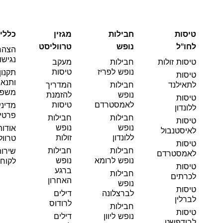
טיסות
חבילות
מגזין
כללי
לחו"ל
נופש
טרווליסט
הצהר
נגישו
טיסות זולות
חבילות
מעקב
נופש לפריז
טיסות
תקנון
טיסות
ותנאי
לתאילנד
חבילות
המדריך
משפט
נופש
להזמנת
טיסות
לאמסטרדם
טיסות
מדיני
ללונדון
פרטי
חבילות
חבילות
טיסות
נופש
נופש
אודות
לאיסטנבול
ללונדון
זולות
טרוול
טיסות
חבילות
חבילות
שירו
לאמסטרדם
נופש לרומא
נופש
לקוחו
טיסות
ברגע
חבילות
לכרתים
האחרון
נופש
טיסות
לברצלונה
דילים
לברלין
לרודוס
חבילות
טיסות
נופש ליוון
דילים
לבודפשט