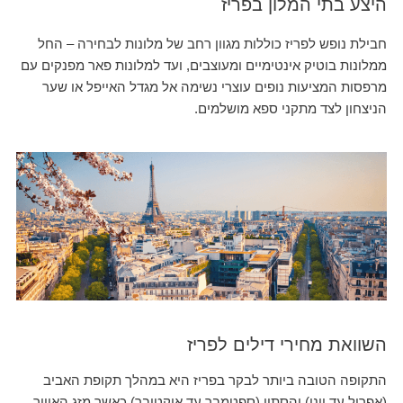
היצע בתי המלון בפריז
חבילת נופש לפריז כוללות מגוון רחב של מלונות לבחירה – החל
ממלונות בוטיק אינטימיים ומעוצבים, ועד למלונות פאר מפנקים עם
מרפסות המציעות נופים עוצרי נשימה אל מגדל האייפל או שער
הניצחון לצד מתקני ספא מושלמים.
השוואת מחירי דילים לפריז
התקופה הטובה ביותר לבקר בפריז היא במהלך תקופת האביב
(אפריל עד יוני) והסתיו (ספטמבר עד אוקטובר) כאשר מזג האוויר