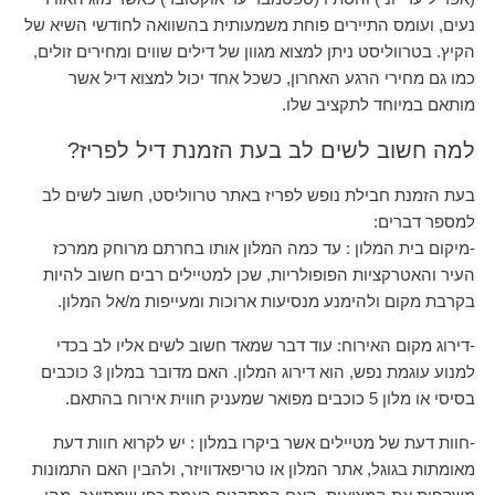
נעים, ועומס התיירים פוחת משמעותית בהשוואה לחודשי השיא של
הקיץ. בטרווליסט ניתן למצוא מגוון של דילים שווים ומחירים זולים,
כמו גם מחירי הרגע האחרון, כשכל אחד יכול למצוא דיל אשר
מותאם במיוחד לתקציב שלו.
למה חשוב לשים לב בעת הזמנת דיל לפריז?
בעת הזמנת חבילת נופש לפריז באתר טרווליסט, חשוב לשים לב
למספר דברים:
-מיקום בית המלון : עד כמה המלון אותו בחרתם מרוחק ממרכז
העיר והאטרקציות הפופולריות, שכן למטיילים רבים חשוב להיות
בקרבת מקום ולהימנע מנסיעות ארוכות ומעייפות מ/אל המלון.
-דירוג מקום האירוח: עוד דבר שמאד חשוב לשים אליו לב בכדי
למנוע עוגמת נפש, הוא דירוג המלון. האם מדובר במלון 3 כוכבים
בסיסי או מלון 5 כוכבים מפואר שמעניק חווית אירוח בהתאם.
-חוות דעת של מטיילים אשר ביקרו במלון : יש לקרוא חוות דעת
מאומתות בגוגל, אתר המלון או טריפאדוויזר, ולהבין האם התמונות