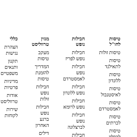
טיסות
חבילות
מגזין
כללי
לחו"ל
נופש
טרווליסט
הצהרת
טיסות זולות
חבילות
מעקב
נגישות
נופש לפריז
טיסות
טיסות
תקנון
לתאילנד
חבילות
המדריך
ותנאים
נופש
להזמנת
משפטיים
טיסות
לאמסטרדם
טיסות
ללונדון
מדיניות
חבילות
חבילות
פרטיות
טיסות
נופש ללונדון
נופש
לאיסטנבול
אודות
זולות
חבילות
טרווליסט
טיסות
נופש לרומא
חבילות
לאמסטרדם
שירות
נופש
חבילות
לקוחות
טיסות
ברגע
נופש
לכרתים
האחרון
לברצלונה
טיסות
דילים
חבילות
לברלין