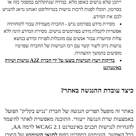
ייתכן שלא נגישים באופן מלא. במידה שנתקלתם במסמך כזה או
בסרטון, תוכלו לפנות לרכזת נגישות בטרווליסט ואנחנו נדאג להנגיש
לכם את המידע.
מסירת מידע בפורמט נגיש - החברה מעמידה עבור לקוחותיה
אפשרות לקבלת מידע בפורמטים נגישים. מסירת המידע הינה ללא
עלות ומיועדת עבור אנשים עם מוגבלות.לפניות ומידע בנושא
נגישות ניתן ליצור קשר עם רכז הנגישות של החברה שפרטיו
מופיעים בהמשך ההצהרה.
בדיקות ויעוץ הנגישות בוצעו על ידי חברת A2Z נגישות ושיווק
באינטרנט
כיצד עובדת ההנגשה באתר?
באתר זה מופעל תפריט הנגשה של חברת "נגיש בקליק" הפועל
באמצעות שרת הנגשה ייעודי. התוכנה מאפשרת לאתר להיצמד
להנחיות לנגישות תכנים באינטרנט WCAG 2.1 לרמה AA,
ככל האפשר. השימוש בתפריט כפוף
לתנאי השימוש
של היצרן.