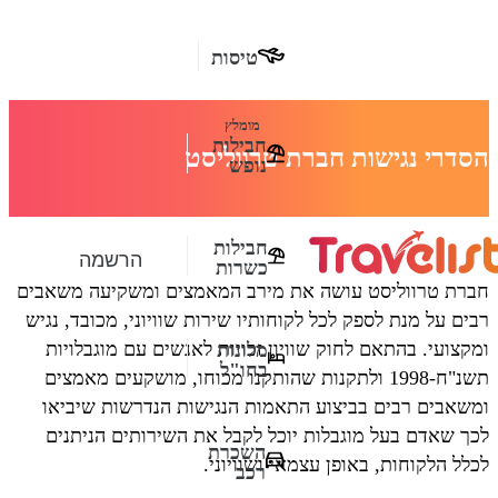
טיסות
מומלץ
חבילות
הסדרי נגישות חברת טרווליסט
נופש
חבילות
הרשמה
כשרות
חברת טרווליסט עושה את מירב המאמצים ומשקיעה משאבים
רבים על מנת לספק לכל לקוחותיו שירות שוויוני, מכובד, נגיש
ומקצועי. בהתאם לחוק שוויון זכויות לאנשים עם מוגבלויות
מלונות
בחו"ל
תשנ"ח-1998 ולתקנות שהותקנו מכוחו, מושקעים מאמצים
ומשאבים רבים בביצוע התאמות הנגישות הנדרשות שיביאו
לכך שאדם בעל מוגבלות יוכל לקבל את השירותים הניתנים
השכרת
לכלל הלקוחות, באופן עצמאי ושוויוני.
רכב