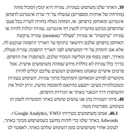
39.
האתר שלנו משתמש בעוגיות. עוגייה היא קובץ המכיל מזהה
(מחרוזת של אותיות ומספרים) שנשלח על ידי שרת אינטרנט לדפדפן
אינטרנט ומאוחסן בדפדפן. אז, המזהה נשלח בחזרה לשרת בכל פעם
שהדפדפן מבקש מהשרת להציג דף אינטרנט. עוגיות יכולות להיות או
עוגיות "עיקשות" או עוגיות "פעולה" (session): עוגייה עיקשת
תאוחסן בדפדפן שלכם ותישאר בתוקף עד תאריך התפוגה שנקבע לה,
אלא אם תימחק על ידי המשתמש לפני תאריך התפוגה; עוגיית פעולה,
מאידך, תפוג בסוף זמן הגלישה הנוכחי שלכם, כשתסגרו את הדפדפן.
בדרך כלל עוגיות לא כוללות מידע שמזהה משתמשים אישית, אבל
פרטים אישיים שאנחנו מאחסנים הנוגעים עליכם יכולים להיות
מקושרים למידע המאוחסן והמתקבל מתוך עוגיות. השימוש בעוגיות
ובטכנולוגיות מעקב יתבצע בהתאם להסכמה מדעת, וניתן לנהל את
ההעדפות דרך הבאנר באתר או הגדרות הדפדפן.
40.
סיווגי העוגיות בהן אנו עושים שימוש באתר והמטרות לשמן הן
בשימוש, מפורטות מטה:
40.1.
אנחנו משתמשים בשירותי Google Analytics, VWO ו-
Adwords באתר שלנו כדי לזהות מחשב כשמשתמש מבקר באתר,
לעקוב אחרי משתמשים בזמן השימוש שלהם באתר, לאפשר לנו