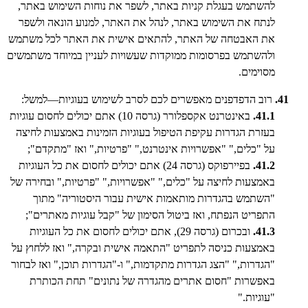
להשתמש בעגלת קניות באתר, לשפר את נוחות השימוש באתר,
לנתח את השימוש באתר, לנהל את האתר, למנוע הונאה ולשפר
את האבטחה של האתר, להתאים אישית את האתר לכל משתמש
ולהשתמש בפרסומות ממוקדות שעשויות לעניין במיוחד משתמשים
מסוימים.
41.
רוב הדפדפנים מאפשרים לכם לסרב לשימוש בעוגיות—למשל:
41.1.
באינטרנט אקספלורר (גרסה 10) אתם יכולים לחסום עוגיות
בעזרת הגדרות עקיפת הטיפול בעוגיות הזמינות באמצעות לחיצה
על "כלים," "אפשרויות אינטרנט," "פרטיות," ואז "מתקדם";
41.2.
בפיירפוקס (גרסה 24) אתם יכולים לחסום את כל העוגיות
באמצעות לחיצה על "כלים," "אפשרויות," "פרטיות," ובחירה של
"השתמש בהגדרות מותאמות אישית עבור היסטוריה" מתוך
התפריט הנפתח, ואז ביטול הסימון של "קבל עוגיות מאתרים";
41.3.
ובכרום (גרסה 29), אתם יכולים לחסום את כל העוגיות
באמצעות כניסה לתפריט "התאמה אישית ובקרה," ואז ללחוץ על
"הגדרות," "הצג הגדרות מתקדמות," ו-"הגדרות תוכן," ואז לבחור
באפשרות "חסום אתרים מהגדרה של נתונים" תחת הכותרת
"עוגיות."