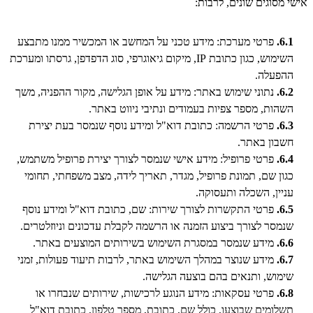
אישי מסוגים שונים, לרבות:
6.1.
פרטי מערכת: מידע טכני על המחשב או המכשיר ממנו מתבצע
השימוש, כגון כתובת IP, מיקום גיאוגרפי, סוג הדפדפן, גרסתו ומערכת
ההפעלה.
6.2.
נתוני שימוש באתר: מידע על אופן הגלישה, מקור ההפניה, משך
השהות, מספר צפיות בעמודים ונתיבי ניווט באתר.
6.3.
פרטי הרשמה: כתובת דוא"ל ומידע נוסף שנמסר בעת יצירת
חשבון באתר.
6.4.
פרטי פרופיל: מידע אישי שנמסר לצורך יצירת פרופיל משתמש,
כגון שם, תמונת פרופיל, מגדר, תאריך לידה, מצב משפחתי, תחומי
עניין, השכלה ותעסוקה.
6.5.
פרטי התקשרות לצורך שירות: שם, כתובת דוא"ל ומידע נוסף
שנמסר לצורך ביצוע הזמנה או הרשמה לקבלת עדכונים וניוזלטרים.
6.6.
מידע שנמסר במסגרת השימוש בשירותים המוצעים באתר.
6.7.
מידע שנוצר במהלך השימוש באתר, לרבות תיעוד פעולות, זמני
שימוש, ותנאים בהם בוצעה הגלישה.
6.8.
פרטי עסקאות: מידע הנוגע לרכישות, שירותים שנבחרו או
תשלומים שבוצעו, כולל שם, כתובת, מספר טלפון, כתובת דוא"ל