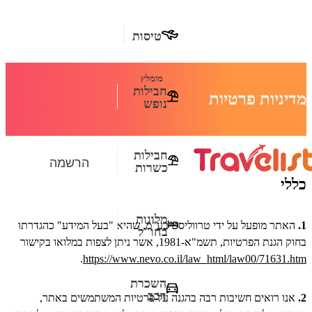
טיסות
מומלץ
חבילות
מדיניות פרטיות
נופש
חבילות
הרשמה
כשרות
כללי
מלונות
1.
האתר מופעל על ידי טרווליסט בע"מ, שהיא "בעל המידע" כהגדרתו
בחו"ל
בחוק הגנת הפרטיות, תשמ"א-1981, אשר ניתן לצפות במלואו בקישור
.
https://www.nevo.co.il/law_html/law00/71631.htm
השכרת
רכב
2.
אנו רואים חשיבות רבה בהגנה על פרטיות המשתמשים באתר,