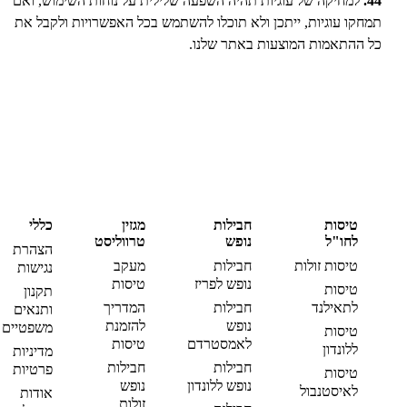
44.
למחיקה של עוגיות תהיה השפעה שלילית על נוחות השימוש, ואם
תמחקו עוגיות, ייתכן ולא תוכלו להשתמש בכל האפשרויות ולקבל את
כל ההתאמות המוצעות באתר שלנו.
טיסות
חבילות
מגזין
כללי
לחו"ל
נופש
טרווליסט
הצהרת
טיסות זולות
חבילות
מעקב
נגישות
נופש לפריז
טיסות
טיסות
תקנון
לתאילנד
חבילות
המדריך
ותנאים
נופש
להזמנת
משפטיים
טיסות
לאמסטרדם
טיסות
ללונדון
מדיניות
חבילות
חבילות
פרטיות
טיסות
נופש ללונדון
נופש
לאיסטנבול
אודות
זולות