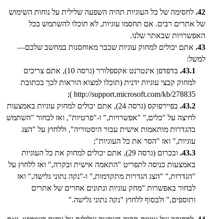
42.
לחסימה של כל העוגיות תהיה השפעה שלילית על נוחות השימוש
של אתרים רבים. אם תחסמו עוגיות, לא תוכלו להשתמש בכל
האפשרויות שבאתר שלנו.
43.
אתם יכולים למחוק עוגיות שכבר מאוחסנות במחשב שלכם—
למשל:
43.1.
בדפדפן אינטרנט אקספלורר (גרסה 10), אתם צריכים
למחוק קבצי עוגיות ידנית (תוכלו למצוא הוראות לכך בכתובת
http://support.microsoft.com/kb/278835 );
43.2.
בפיירפוקס (גרסה 24), אתם יכולים למחוק עוגיות באמצעות
לחיצה על "כלים," "אפשרויות," ו-"פרטיות", ואז לבחור "השתמש
בהגדרות מותאמות אישית עבור היסטוריה", וללחוץ על "הצג
עוגיות," ואז "הסר את כל העוגיות";
43.3.
ובכרום (גרסה 29), אתם יכולים למחוק את כל העוגיות
באמצעות כניסה לתפריט "התאמה אישית ובקרה," ואז ללחוץ על
"הגדרות," "הצג הגדרות מתקדמות," ו-"נקה נתוני גלישה," ואז
לבחור באפשרות "מחק עוגיות ונתונים אחרים של אתרים
ותוספים," ולבסוף ללחוץ "נקה נתוני גלישה."