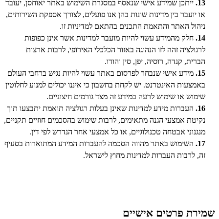
13.
ייתכן שמידע אישי שנאסף במסגרת השימוש באתר יאוחסן, יעובד
או יועבר בין מדינות שונות בהן אנו פועלים, לצורך אספקת השירותים,
ניהול האתר והתאמת התכנים בהתאם למדיניות זו.
14.
חלק מהמידע עשוי להיות מועבר למדינות אשר אינן כפופות
לרגולציה זהה לזו הנהוגה באזור הכלכלי האירופי, לרבות ארצות
הברית, קנדה, רוסיה, יפן, סין והודו.
15.
מידע אישי שנבחר לפרסום באתר עשוי להיות נגיש ברחבי העולם
באמצעות האינטרנט. יש לקחת בחשבון כי איננו יכולים למנוע לחלוטין
שימוש או שימוש לרעה במידע זה מצד גורמים חיצוניים.
16.
העברות מידע למדינות שאינן בעלות רגולציה תואמת יתבצעו תוך
נקיטת אמצעי הגנה מתאימים, לרבות שימוש בהסכמים חוזיים תקניים,
מנגנוני אבטחה טכנולוגיים, או כל אמצעי אחר הנדרש לפי דין.
17.
השימוש באתר מהווה הסכמה להעברות המידע המתוארות בסעיף
זה, לרבות העברות למדינות מחוץ לישראל.
שמירת פרטים אישיים