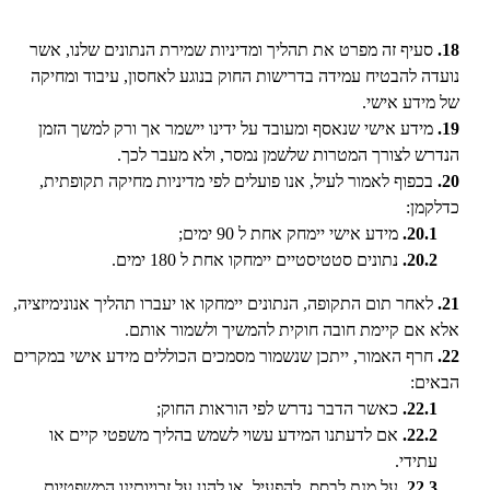
18.
סעיף זה מפרט את תהליך ומדיניות שמירת הנתונים שלנו, אשר
נועדה להבטיח עמידה בדרישות החוק בנוגע לאחסון, עיבוד ומחיקה
של מידע אישי.
19.
מידע אישי שנאסף ומעובד על ידינו יישמר אך ורק למשך הזמן
הנדרש לצורך המטרות שלשמן נמסר, ולא מעבר לכך.
20.
בכפוף לאמור לעיל, אנו פועלים לפי מדיניות מחיקה תקופתית,
כדלקמן:
20.1.
מידע אישי יימחק אחת ל 90 ימים;
20.2.
נתונים סטטיסטיים יימחקו אחת ל 180 ימים.
21.
לאחר תום התקופה, הנתונים יימחקו או יעברו תהליך אנונימיזציה,
אלא אם קיימת חובה חוקית להמשיך ולשמור אותם.
22.
חרף האמור, ייתכן שנשמור מסמכים הכוללים מידע אישי במקרים
הבאים:
22.1.
כאשר הדבר נדרש לפי הוראות החוק;
22.2.
אם לדעתנו המידע עשוי לשמש בהליך משפטי קיים או
עתידי.
22.3.
על מנת לבסס, להפעיל, או להגן על זכויותינו המשפטיות