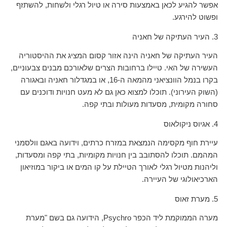
אפשר להגיע לכאן באמצעות סירה או טיול רגלי ולשחות, להשתזף
ופשוט להירגע.
3. העיר העתיקה של חאניה
העיר העתיקה של חאניה הינה אזור קסום המציג את ההיסטוריה
העשירה של האי. טיילו ברחובות הצרים שלאורכם מבנים צבעוניים,
בקרו בנמל הוונציאני מהמאה ה-16, או במגדלור חאניה ובאגורה
(השוק העירוני). תוכלו למצוא כאן גם לא מעט חנויות ודוכנים עם
סחורה מקומית, מסעדות מעולות ובתי קפה.
4. אגיוס ניקולאוס
עיירת חוף מקסימה הנמצאת במזרח כרתים, וידועה באגם וולסמני
המהמם. תוכלו להסתובב בין חנויות מקומיות, בתי קפה ומסעדות,
וליהנות מטיול רגלי לאורך הטיילת על קו המים או ביקור במוזיאון
הארכיאולוגי של העיירה.
5. מערת זאוס
מערה הממוקמת ליד הכפר Psychro, הידועה גם בשם "מערת