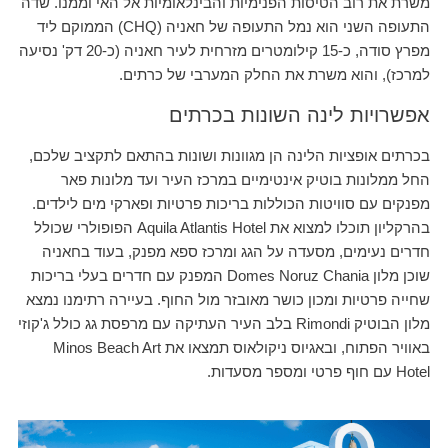
משרת את רוב הטיסות הפנימיות והבינלאומיות אל האי וממנו. שדה
התעופה השני הוא נמל התעופה של חאניה (CHQ) הממוקם ליד
מפרץ סודה, כ-15 קילומטרים מזרחית לעיר חאניה (כ-20 דק' נסיעה
למרכז), והוא משרת את החלק המערבי של כרתים.
אפשרויות לינה השונות בכרתים
בכרתים אופציות הלינה הן מגוונות ושונות בהתאם לתקציב שלכם,
החל ממלונות בוטיק אינטימיים במרכז העיר ועד מלונות פאר
מפנקים עם סוויטות הכוללות בריכות פרטיות ופארקי מים לילדים.
בהרקליון תוכלו למצוא את Aquila Atlantis Hotel הפופולרי שכולל
חדרים נעימים, מסעדה על הגג ומרכז ספא מפנק, בעוד בחאניה
שוכן מלון Domes Noruz Chania המפנק עם חדרים בעלי בריכות
שחייה פרטיות ומכון כושר מאובזר מול החוף. בעיירה רתימנו נמצא
מלון הבוטיק Rimondi בלב העיר העתיקה עם מרפסת גג כולל ג'קוזי
באוויר הפתוח, ובאגיוס ניקולאוס תמצאו את Minos Beach Art
Hotel עם חוף פרטי ומספר מסעדות.