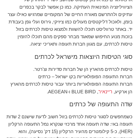
הציוויליזציה המינואית העתיקה. כמו כן אפשר לבקר בכפרים
עתיקים ולהתרשם מאורח החיים של המקומיים שמרגיש כאילו עצר
בזמן, ולאכול דליקטסים מעולים כמו ציזיקי, גירוס ועלי גפן בעבודת
יד. באתר טרווליסט תוכלו להשוות ולמצוא טיסות לכרתים בזול
בזכות מנוע החיפוש שמאגד מבחר ספקים מהם תוכלו להזמין
טיסות לכרתים, עם מגוון חברות תעופה ותאריכי יציאה.
סוגי הטיסות היוצאות מישראל לכרתים
טיסות לכרתים מהארץ הן של חברות סדירות וצ'רטר.
חברות התעופה הפופולאריות בקו ישראל – כרתים
חברות התעופה הפופולאריות ביותר עבור טיסות לכרתים מהארץ
הן ארקיע,
ריינאיר
, BLUE BIRD ו-AEGEAN.
שדה התעופה של כרתים
כשמחפשים לסגור טיסות לכרתים בזול חשוב לדעת שישנם 2 שדות
תעופה באי: שדה תעופה אחד מרכזי שנקרא נמל התעופה הרקליון
(HER), כ-5 קילומטרים מהעיר הרקליון (15 דק' נסיעה), והוא