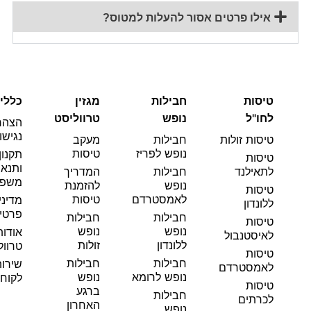
אילו פרטים אסור להעלות למטוס?
טיסות
חבילות
מגזין
כללי
לחו"ל
נופש
טרווליסט
הצהר
נגישו
טיסות זולות
חבילות
מעקב
נופש לפריז
טיסות
תקנון
טיסות
ותנאי
לתאילנד
חבילות
המדריך
משפט
נופש
להזמנת
טיסות
לאמסטרדם
טיסות
מדיני
ללונדון
פרטי
חבילות
חבילות
טיסות
נופש
נופש
אודות
לאיסטנבול
ללונדון
זולות
טרוול
טיסות
חבילות
חבילות
שירו
לאמסטרדם
נופש לרומא
נופש
לקוחו
טיסות
ברגע
חבילות
לכרתים
האחרון
נופש