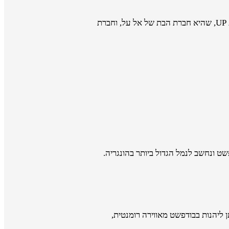
כיום מציעה רק חברה אחת טיסות ישירות וסדירות לבודפשט: חברת אל על הישראלית. לצדה פועלות בקו זה גם שתי חברות לואו קוסט - חברת UP, שהיא חברת הבת של אל על, וחברת
Liszt Ferenc nemzetkozi rep). הוא נמצא במרחק של כ-16 ק"מ מזרחית לבודפשט ונחשב לנמל הגדול ביותר בהונגריה.
 ליהנות בבודפשט מאווירה רומנטית,