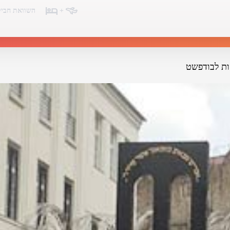
+
השוואת חביל
ות לבודפשט