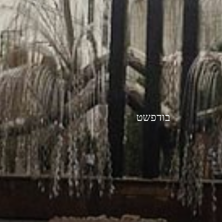
בודפשט