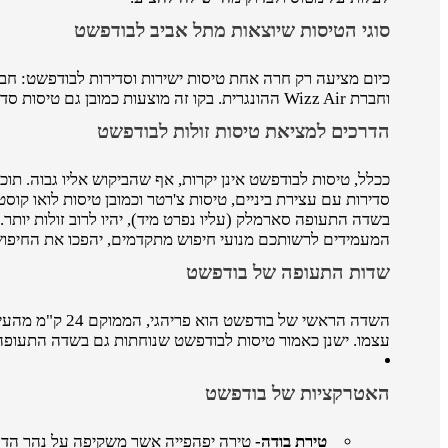
סוגי הטיסות שיוצאות מתל אביב לבודפשט
וחברת Wizz Air ההונגרית. בקו זה מוצעות כמובן גם טיסות סדירות עם עצירת ביניים וטיסות צ'רטר.
הדרכים למציאת טיסות זולות לבודפשט
ככלל, טיסות לבודפשט אינן יקרות, אף שהביקוש אליו גבוה. תוכ
סדירות עם עצירת ביניים, טיסות צ'רטר וכמובן טיסות לואו ק
בשדה התעופה סארמלק (עליו נפרט מיד), יהיו לרוב זולות יו
המעמידים לרשותכם מנועי חיפוש מתקדמים, יהפכו את החיפוש
שדות התעופה של בודפשט
עצמו. ישנן כאמור טיסות לבודפשט שנוחתות גם בשדה התעופה
האטרקציות של בודפשט
טירת בודה-
טירה יפהפייה אשר משקיפה על נהר הדנובה - אטרקציה נפ