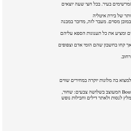
רשימים בעיר. בכל חצי שעה יוצאים
ותר של בירת איטליה
מובן מסוים. מעבר לזה, מדובר במבנה
ם ומציע את כל תענוגות הספא עליהם
אך קחו בחשבון שהם הומי אדם וצפופים
רחוב.
צוא בה מלונות יוקרה במחירים שווים
מלון קורינתיה ומלון Art'Otel Budapest הם שניים מהיוקרתיים ביותר בעיר, ולצדם תוכלו למצוא מלונות ייחודיים כמו Boutique Hotel Zara המעוצב בשלושה צבעים: שחור,
לץ לנסות ולאתר דילים וחבילות נופש