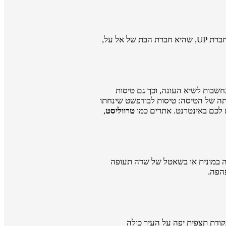
כיום מציעה רק חרה אחת טיסות ישירות וסדירות לבודפשט: חברת אל על הישראלית. לצדה פועלות בקו זה גם שתי חברות לואו קוסט - חברת UP, שהיא חברת הבת של אל על,
נחשבות לשיא העונה, וכך גם טיסות
יתה של הטיסה: טיסות לבודפשט שינחתו
ם לכם באינטרנט. אתרים כמו
טרווליסט
,
מוקם 24 ק"מ מהעיר. יש בו שלושה טרמינלים וההגעה ממנו אל העיר נוחה - 35 דקות נסיעה במונית או בשאטל של שדה תעופה
הפה.