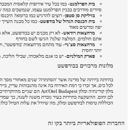
בית הפרלמנט-
כמו בכל עיר אירופית קלאסית המכב
סיורים מודרכים בבניין הפרלמנט עצמו, שנמשכים כמה 
בזיליקת סן סטפן-
רוצים להרגיש כמו ברומא? היכנסו 
בית הכנסת הגדול של בודפשט-
כמו כל מבנה השייך ל
יפה ומרשים מאוד
מרחצאות רודאש-
לא רק מבנים יש בבודפשט, אלא ג
אתם חולמים. המלצה שלנו? הגיעו לשם בחורף
מרחצאות סצ'ניי-
עוד מתחם מרחצאות 'בודפשטי', ול
יותר יחסית
פארק המילניום-
יש בו אגם מלאכותי, שבילי הליכה, 
מלונות מרכזיים בבודפשט
בהיותה בירתה של מדינה אשר 'הסתתרה' שנים מאחורי מסך הברז
לכל כיס, אך זכרו כי רמת האירוח בה אינה מהגבוהות עדיין, בי
לבן וחום. ההשקעה בתיירות בעיר גוברת משנה לשנה, כך שמדי 
הכוללות טיסות לבודפשט ומלון, מה שיוזיל את עלות הטיול כולו.
החברות הפופולאריות ביותר בקו זה