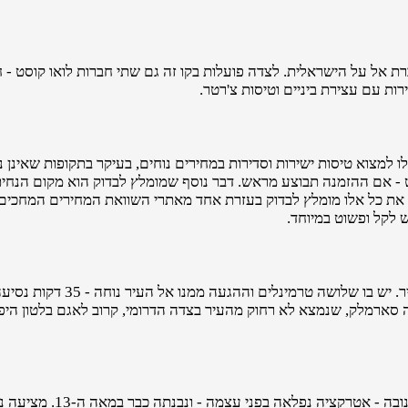
לו למצוא טיסות ישירות וסדירות במחירים נוחים, בעיקר בתקופות שאינן 
וסט - אם ההזמנה תבוצע מראש. דבר נוסף שמומלץ לבדוק הוא מקום הנח
תר. את כל אלו מומלץ לבדוק בעזרת אחד מאתרי השוואת המחירים המחכי
 לקל ופשוט במיוחד.
השדה הראשי של בודפשט הוא פריהגי, המ
 סארמלק, שנמצא לא רחוק מהעיר בצדה הדרומי, קרוב לאגם בלטון היפ
לאה בפני עצמה - ונבנתה כבר במאה ה-13. מציעה נקודת תצפית יפה על העיר כולה