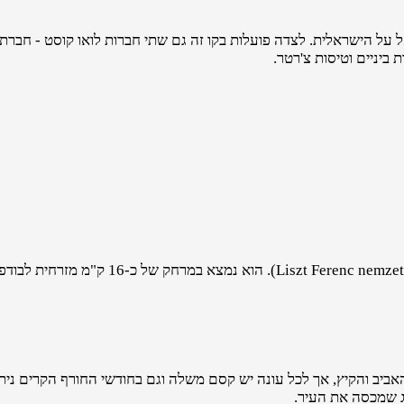
בבודפשט יש נמל תעופה בינלאומי אחד, פרנץ ליסט (uloter
אביב והקיץ, אך לכל עונה יש קסם משלה וגם בחודשי החורף הקרים ניתן
לג שמכסה את העיר.