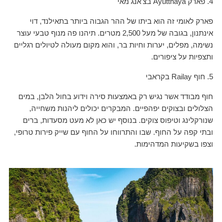
4. פארק Ayutthaya בצ'אנג מאי
פארק לאומי זה הוא ביתו של ההר הגבוה ביותר בתאילנד, דוי
אינתנון, בגובה של מעל 2,500 מטרים. תיהנו פה מנוף טבעי עוצר
נשימה, מפלים, יערות וחיות בר, והוא מקום מעולה לטיולים רגליים
ותצפיות על ציפורים.
5. חוף Railay בקראבי
חוף מבודד אשר נגיש רק באמצעות סירה וידוע בחול הלבן, במים
הצלולים ובצוקים יפהפיים. המבקרים יכולים ליהנות משחייה,
שנורקלינג וטיפוס צוקים. בנוסף יש כאן לא מעט מסעדות, ברים
ובתי קפה על החוף. שבו והתרווחו על החוף עם שייק פירות טרופי,
וצפו בשקיעות המדהימות.