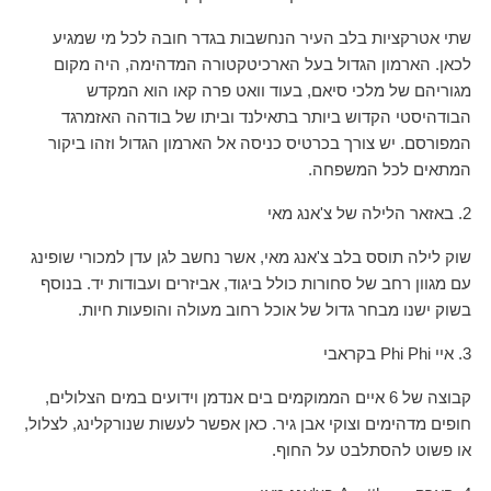
שתי אטרקציות בלב העיר הנחשבות בגדר חובה לכל מי שמגיע
לכאן. הארמון הגדול בעל הארכיטקטורה המדהימה, היה מקום
מגוריהם של מלכי סיאם, בעוד וואט פרה קאו הוא המקדש
הבודהיסטי הקדוש ביותר בתאילנד וביתו של בודהה האזמרגד
המפורסם. יש צורך בכרטיס כניסה אל הארמון הגדול וזהו ביקור
המתאים לכל המשפחה.
2. באזאר הלילה של צ'אנג מאי
שוק לילה תוסס בלב צ'אנג מאי, אשר נחשב לגן עדן למכורי שופינג
עם מגוון רחב של סחורות כולל ביגוד, אביזרים ועבודות יד. בנוסף
בשוק ישנו מבחר גדול של אוכל רחוב מעולה והופעות חיות.
3. איי Phi Phi בקראבי
קבוצה של 6 איים הממוקמים בים אנדמן וידועים במים הצלולים,
חופים מדהימים וצוקי אבן גיר. כאן אפשר לעשות שנורקלינג, לצלול,
או פשוט להסתלבט על החוף.