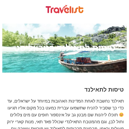
טיסות לתאילנד בטרווליסט
טיסות לתאילנד
תאילנד נחשבת לאחת המדינות האהובות במיוחד על ישראלים, עד
כדי כך שסביר להניח שתשמעו עברית כמעט בכל מקום אליו תגיעו
תוכלו ליהנות שם מבטן גב על אינספור חופים עם מים צלולים
וחול לבן, וגם מהמטבח התאילנדי שכולל פאד תאי, מנות קארי ירוק
מעולות וראמן. מבחינת תרבותית לתאילנד יש מורשת עשירה עם