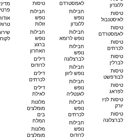
לאמסטרדם
טיסות
מדיני
ללונדון
פרטי
חבילות
חבילות
טיסות
נופש
נופש
אודות
לאיסטנבול
ללונדון
זולות
טרוול
טיסות
חבילות
חבילות
שירו
לאמסטרדם
נופש לרומא
נופש
לקוחו
טיסות
ברגע
חבילות
לכרתים
האחרון
נופש
טיסות
לברצלונה
דילים
לברלין
לרודוס
חבילות
טיסות
נופש ליוון
דילים
לבודפשט
לכרתים
חבילות
טיסות
נופש
דילים
לפראג
לאנטליה
לאילת
טיסות לניו
חבילות
מלונות
יורק
נופש
מומלצים
טיסות
לכרתים
בים
לברצלונה
המלח
חבילות
נופש
מלונות
לרודוס
מומלצים