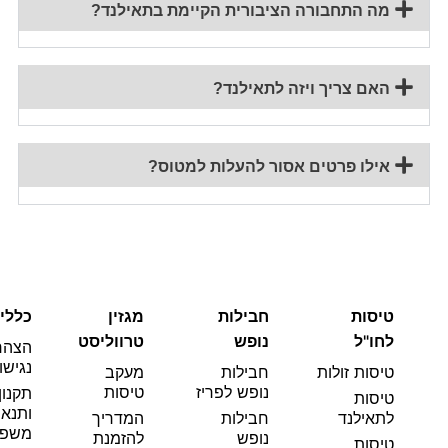
מה התחבורה הציבורית הקיימת בתאילנד?
האם צריך ויזה לתאילנד?
אילו פרטים אסור להעלות למטוס?
טיסות
חבילות
מגזין
כללי
לחו"ל
נופש
טרווליסט
הצהר
נגישו
טיסות זולות
חבילות
מעקב
נופש לפריז
טיסות
תקנון
טיסות
ותנאי
לתאילנד
חבילות
המדריך
משפט
נופש
להזמנת
טיסות