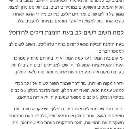
האביב עם טמפרטורות נעימות וללא עומס תיירים, וכמובן בחודשי
הקיץ העמוסים והשוקקים במתיירים רבים. בטרווליסט ניתן למצוא
מגוון של דילים שווים ומחירים זולים, כמו גם מחירי הרגע האחרון,
כשכל אחד יכול למצוא דיל אשר מותאם במיוחד לתקציב שלו.
למה חשוב לשים לב בעת הזמנת דילים לרודוס?
בעת הזמנת חבילת נופש לרודוס באתר טרווליסט, חשוב לשים לב
למספר דברים:
-מיקום בית המלון : עד כמה המלון אותו בחרתם מרוחק ממרכז
העיר והאטרקציות הפופולריות, שכן למטיילים רבים חשוב להיות
בקרבת מקום ולהימנע מנסיעות ארוכות ומעייפות מ/אל המלון.
-דירוג מקום האירוח: עוד דבר שמאד חשוב לשים אליו לב בכדי
למנוע עוגמת נפש, הוא דירוג המלון. האם מדובר במלון 3 כוכבים
בסיסי או מלון 5 כוכבים מפואר שמעניק חווית אירוח בהתאם.
-חוות דעת של מטיילים אשר ביקרו במלון : יש לקרוא חוות דעת
מאומתות בגוגל, אתר המלון או טריפאדוויזר, ולהבין האם התמונות
משקפות את המציאות, האם המתקנים באמת כפי שמתואר, מהו