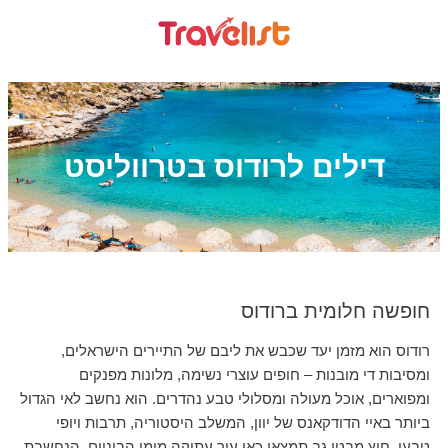
דילים לרודוס בטרווליסט
חופשה חלומית ברודוס
רודוס הוא מזמן יעד שכבש את ליבם של התיירים הישראלים,
ומסיבות די מובנות – חופים עוצרי נשימה, מלונות מפנקים
ומפוארים, אוכל מעולה ומסלולי טבע נהדרים. הוא נחשב לאי הגדול
ביותר באיי הדודקאנס של יוון, המשלב היסטוריה, תרבות ויופי
טבעי. חוץ מבטן גב תמצאו כאן עיר עתיקה מימי הביניים, הנחשבת