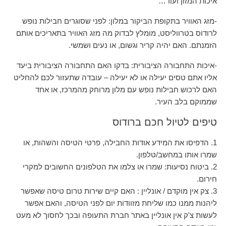
איכות המזון ועוד…
-מזג האוויר בתקופת הביקור במלון: לפני שסוגרים חבילות נופש
לרודוס בטרווליסט, מומלץ לבדוק מה מזג האוויר בתאריכים אותם
הזמנתם. האם יהיה קריר וגשום, או נעים ושמשי.
-איכות התחבורה הציבורית: בדקו האם התחבורה הציבורית ביעד
אליו אתם טסים יעילה או לא יעילה – עובדה שתעזור לכם להחליט
האם לרכוש חבילות נופש עם מלון מרוחק מהמרכז, או אחד
שממוקם בלב העיר.
טיפים לטיול חכם ברודוס
1. הדפיסו את המידע אודות החבילה, פרטי הטיסה והשהות, או
שמרו אותו במחשב/טלפון.
2. ביטוח נסיעות: שמרו או צלמו את הטלפונים החשובים למקרי
חירום.
3. צק אין מוקדם / אונליין : האם קיים שירות טרום טיסה שאפשר
ליהנות ממנו כמו שליחת מזוודות יום לפני הטיסה, והאם אפשר
לעשות צ'ק אין אונליין באתר חברת התעופה ובכך לחסוך לא מעט