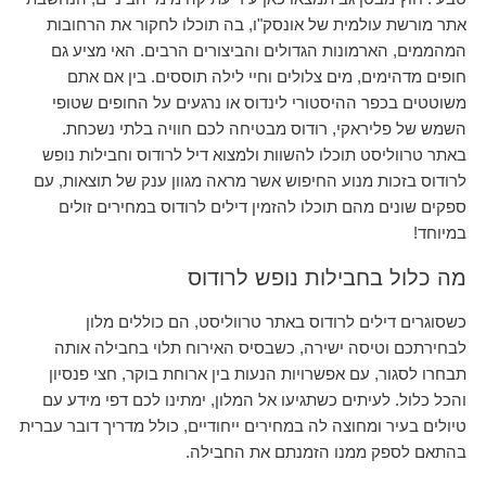
אתר מורשת עולמית של אונסק"ו, בה תוכלו לחקור את הרחובות
המהממים, הארמונות הגדולים והביצורים הרבים. האי מציע גם
חופים מדהימים, מים צלולים וחיי לילה תוססים. בין אם אתם
משוטטים בכפר ההיסטורי לינדוס או נרגעים על החופים שטופי
השמש של פליראקי, רודוס מבטיחה לכם חוויה בלתי נשכחת.
באתר טרווליסט תוכלו להשוות ולמצוא דיל לרודוס וחבילות נופש
לרודוס בזכות מנוע החיפוש אשר מראה מגוון ענק של תוצאות, עם
ספקים שונים מהם תוכלו להזמין דילים לרודוס במחירים זולים
במיוחד!
מה כלול בחבילות נופש לרודוס
כשסוגרים דילים לרודוס באתר טרווליסט, הם כוללים מלון
לבחירתכם וטיסה ישירה, כשבסיס האירוח תלוי בחבילה אותה
תבחרו לסגור, עם אפשרויות הנעות בין ארוחת בוקר, חצי פנסיון
והכל כלול. לעיתים כשתגיעו אל המלון, ימתינו לכם דפי מידע עם
טיולים בעיר ומחוצה לה במחירים ייחודיים, כולל מדריך דובר עברית
בהתאם לספק ממנו הזמנתם את החבילה.