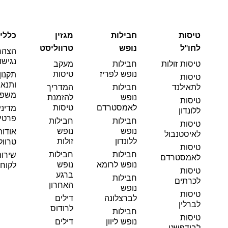
טיסות
חבילות
מגזין
כללי
לחו"ל
נופש
טרווליסט
הצהר
נגישו
טיסות זולות
חבילות
מעקב
נופש לפריז
טיסות
תקנון
טיסות
ותנאי
לתאילנד
חבילות
המדריך
משפט
נופש
להזמנת
טיסות
לאמסטרדם
טיסות
מדיני
ללונדון
פרטי
חבילות
חבילות
טיסות
נופש
נופש
אודות
לאיסטנבול
ללונדון
זולות
טרוול
טיסות
חבילות
חבילות
שירו
לאמסטרדם
נופש לרומא
נופש
לקוחו
טיסות
ברגע
חבילות
לכרתים
האחרון
נופש
טיסות
לברצלונה
דילים
לברלין
לרודוס
חבילות
טיסות
נופש ליוון
דילים
לבודפשט