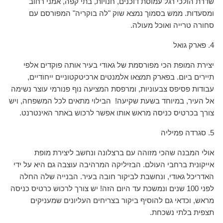
שדרת הולכי רגל עמוסת דוכנים, חנויות, בתי קפה, אמני רחוב
ומסעדות. ממש בסמוך נמצא שוק "לה בוקריה" המפורסם עם
סחורה טרייה ואוכל מעולה.
4. פארק גואל
יצירת המופת הכי מפורסמת של גאודי בעיר אותה פוקדים אלפי
תיירים ביום. בפארק תמצאו אלמנטים ארכיטקטוניים ייחודיים,
עבודות פסיפס צבעוניות, ומרפסת המציעה נוף פנורמי עוצר נשימה
אל העיר, במיוחד בשעת שקיעה! הבילוי מתאים לכל המשפחה, ויש
צורך בכרטיס כניסה מראש אותו אפשר לרכוש באתר האינטרנט.
5. סגרדה פמיליה
אולי המבנה שהכי מזוהה עם ברצלונה ונחשב ליצירת מופת
אייקונית ברחבי העולם. הבזיליקה המרהיבה עוצבה גם היא על ידי
האדריכל גאודי, ונחשבת לביקור חובה בעיר. הבנייה שלה החלה
לפני 100 שנים ונמשכת עד היום הזה! יש צורך לרכוש כרטיס כניסה
מראש, וכדאי גם להוסיף ביקור בצריחים העליונים שמעניקים
תצפית בלתי נשכחת.