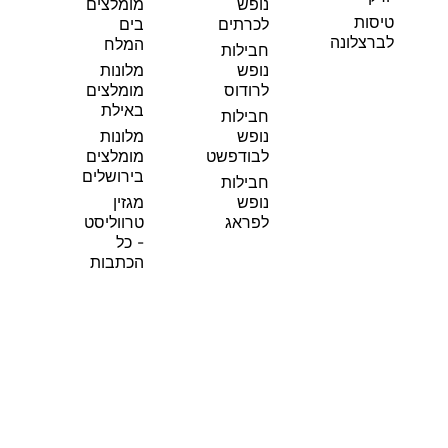
נופש
מומלצים
טיסות
לכרתים
בים
לברצלונה
המלח
חבילות
נופש
מלונות
לרודוס
מומלצים
באילת
חבילות
נופש
מלונות
לבודפשט
מומלצים
בירושלים
חבילות
נופש
מגזין
לפראג
טרווליסט
- כל
הכתבות