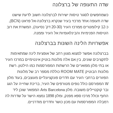
שדה התעופה של ברצלונה
כשמחפשים לסגור טיסות ישירות לברצלונה חשוב לדעת שישנו
שדה תעופה אחד מרכזי בעיר שנקרא ברצלונה-אל פראט (BCN),
כ-12 קילומטרים ממרכז העיר (20-30 דק' נסיעה), המשרת את רוב
הטיסות הפנימיות והבינלאומיות אל העיר וממנה.
אפשרויות הלינה השונות בברצלונה
בברצלונה אפשר למצוא מגוון רחב של אופציות לינה שמתאימות
לתקציבים שונים, בין אם אלה מלונות בוטיק אינטימיים במרכז העיר
או בתי מלון מפוארים של הרשתות המפורסמות כמו הילטון. רשת
מלונות הבוטיק ROOM MATE כוללת מספר רב של מלונות
הפזורים ברחבי העיר עם חדרים פונקציונליים מעוצבים, בעוד מלון
W המפורסם כולל נופים מטורפים של העיר, בריכת שחייה על הגג
ובר קוקטיילים משובח. מלון Arts Barcelona המפואר שוכן ליד
החוף וכולל מרכז ספא מפנק, ומלון 1898 נמצא הישר על שדרות לה
רמבלה המפורסמות עם מכון כושר וחדרים מודרניים.