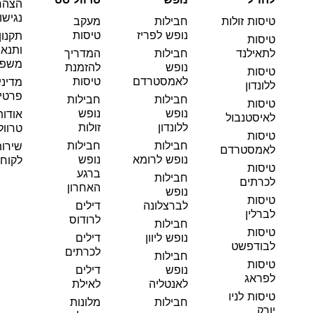
הצהר
נגישו
טיסות זולות
חבילות
מעקב
נופש לפריז
טיסות
תקנון
טיסות
ותנאי
לתאילנד
חבילות
המדריך
משפט
נופש
להזמנת
טיסות
לאמסטרדם
טיסות
מדיני
ללונדון
פרטי
חבילות
חבילות
טיסות
נופש
נופש
אודות
לאיסטנבול
ללונדון
זולות
טרוול
טיסות
חבילות
חבילות
שירו
לאמסטרדם
נופש לרומא
נופש
לקוחו
טיסות
ברגע
חבילות
לכרתים
האחרון
נופש
טיסות
לברצלונה
דילים
לברלין
לרודוס
חבילות
טיסות
נופש ליוון
דילים
לבודפשט
לכרתים
חבילות
טיסות
נופש
דילים
לפראג
לאנטליה
לאילת
טיסות לניו
חבילות
מלונות
יורק