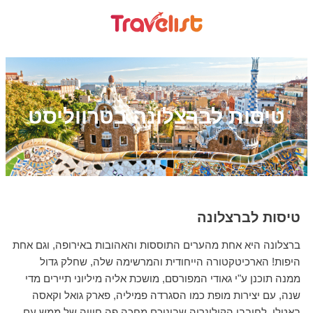
טיסות לברצלונה בטרווליסט
טיסות לברצלונה
ברצלונה היא אחת מהערים התוססות והאהובות באירופה, וגם אחת
היפות! הארכיטקטורה הייחודית והמרשימה שלה, שחלק גדול
ממנה תוכנן ע"י גאודי המפורסם, מושכת אליה מיליוני תיירים מדי
שנה, עם יצירות מופת כמו הסגרדה פמיליה, פארק גואל וקאסה
באטלו. לחובבי הקולינריה שביניכם מחכה פה חוויה של ממש עם