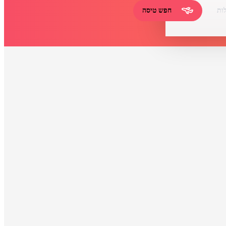
ות
חפש טיסה