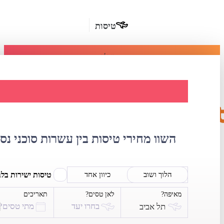
טיסות
מומלץ
חבילות
נופש
השוואת מחירי 
חבילות
הרשמה
כשרות
השוו מחירי טיסות בין עשרות סוכני נס
מלונות
בחו"ל
טיסות ישירות בל
הלוך ושוב
כיוון אחד
מאיפה?
לאן טסים?
תאריכים
השכרת
בחרו יעד
מתי טסים?
תל אביב
רכב