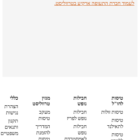
לעמוד חברת התעופה ארקיע בטרווליסט.
טיסות
חבילות
מגזין
כללי
לחו"ל
נופש
טרווליסט
הצהרת
טיסות זולות
חבילות
מעקב
נגישות
נופש לפריז
טיסות
טיסות
תקנון
לתאילנד
חבילות
המדריך
ותנאים
נופש
להזמנת
משפטיים
טיסות
לאמסטרדם
טיסות