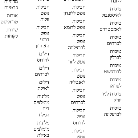
ללונדון
מדיניות
חבילות
חבילות
פרטיות
טיסות
נופש ללונדון
נופש
לאיסטנבול
אודות
זולות
חבילות
טרווליסט
טיסות
נופש לרומא
חבילות
לאמסטרדם
שירות
נופש
חבילות
לקוחות
טיסות
ברגע
נופש
לכרתים
האחרון
לברצלונה
טיסות
דילים
חבילות
לברלין
לרודוס
נופש ליוון
טיסות
דילים
חבילות
לבודפשט
לכרתים
נופש
טיסות
לאנטליה
דילים
לפראג
לאילת
חבילות
טיסות לניו
נופש
מלונות
יורק
לכרתים
מומלצים
טיסות
בים
חבילות
לברצלונה
המלח
נופש
לרודוס
מלונות
מומלצים
חבילות
באילת
נופש