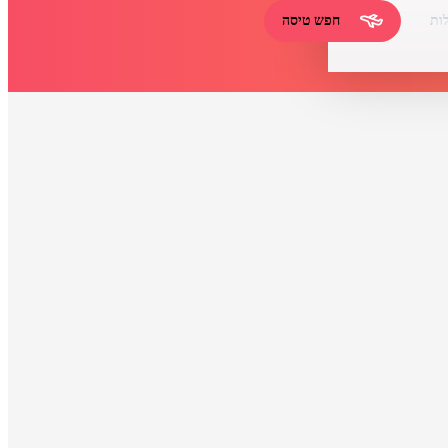
ות
חפש טיסה