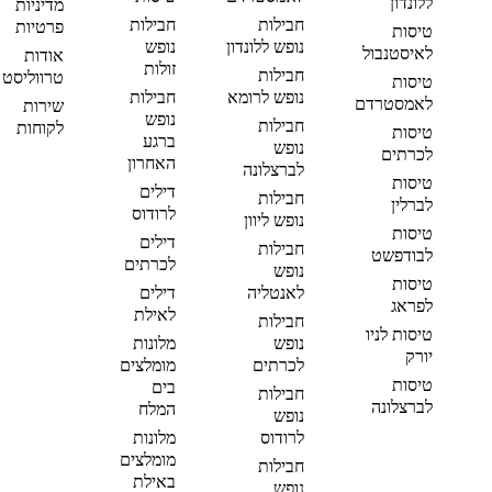
ללונדון
מדיניות
חבילות
חבילות
פרטיות
טיסות
נופש ללונדון
נופש
לאיסטנבול
אודות
זולות
חבילות
טרווליסט
טיסות
נופש לרומא
חבילות
לאמסטרדם
שירות
נופש
חבילות
לקוחות
טיסות
ברגע
נופש
לכרתים
האחרון
לברצלונה
טיסות
דילים
חבילות
לברלין
לרודוס
נופש ליוון
טיסות
דילים
חבילות
לבודפשט
לכרתים
נופש
טיסות
לאנטליה
דילים
לפראג
לאילת
חבילות
טיסות לניו
נופש
מלונות
יורק
לכרתים
מומלצים
טיסות
בים
חבילות
לברצלונה
המלח
נופש
לרודוס
מלונות
מומלצים
חבילות
באילת
נופש