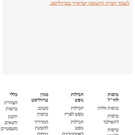
לעמוד חברת התעופה ישראייר בטרווליסט.
טיסות
חבילות
מגזין
כללי
לחו"ל
נופש
טרווליסט
הצהרת
טיסות זולות
חבילות
מעקב
נגישות
נופש לפריז
טיסות
טיסות
תקנון
לתאילנד
חבילות
המדריך
ותנאים
נופש
להזמנת
משפטיים
טיסות
לאמסטרדם
טיסות