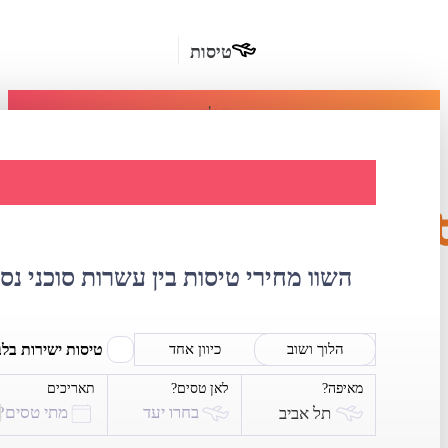
טיסות
מומלץ
חבילות
נופש
השוואת מחירי ט
חבילות
הרשמה
כשרות
השוו מחירי טיסות בין עשרות סוכני נס
מלונות
בחו"ל
טיסות ישירות בל
הלוך ושוב
כיוון אחד
מאיפה?
לאן טסים?
תאריכים
השכרת
בחרו יעד
מתי טסים?
תל אביב
רכב