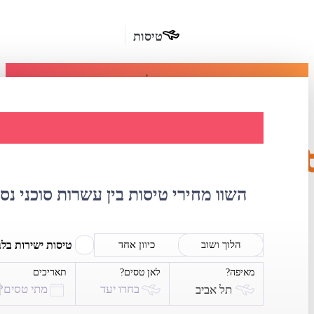
טיסות
מומלץ
חבילות
נופש
השוואת מחירי ט
חבילות
הרשמה
כשרות
השוו מחירי טיסות בין עשרות סוכני נס
מלונות
בחו"ל
טיסות ישירות בל
הלוך ושוב
כיוון אחד
מאיפה?
לאן טסים?
תאריכים
השכרת
בחרו יעד
מתי טסים?
תל אביב
רכב