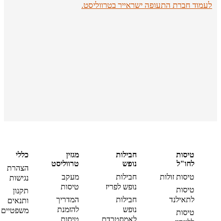
לעמוד חברת התעופה ישראייר בטרווליסט.
טיסות
חבילות
מגזין
כללי
לחו"ל
נופש
טרווליסט
הצהרת
טיסות זולות
חבילות
מעקב
נגישות
נופש לפריז
טיסות
טיסות
תקנון
לתאילנד
חבילות
המדריך
ותנאים
נופש
להזמנת
משפטיים
טיסות
לאמסטרדם
טיסות