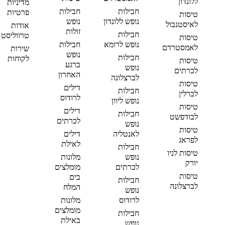
ללונדון
מדיניות
חבילות
חבילות
פרטיות
טיסות
נופש ללונדון
נופש
לאיסטנבול
אודות
זולות
חבילות
טרווליסט
טיסות
נופש לרומא
חבילות
לאמסטרדם
שירות
נופש
חבילות
לקוחות
טיסות
ברגע
נופש
לכרתים
האחרון
לברצלונה
טיסות
דילים
חבילות
לברלין
לרודוס
נופש ליוון
טיסות
דילים
חבילות
לבודפשט
לכרתים
נופש
טיסות
לאנטליה
דילים
לפראג
לאילת
חבילות
טיסות לניו
נופש
מלונות
יורק
לכרתים
מומלצים
טיסות
בים
חבילות
לברצלונה
המלח
נופש
לרודוס
מלונות
מומלצים
חבילות
באילת
נופש