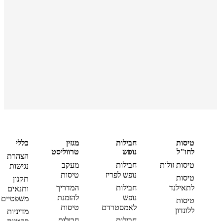
טיסות
חבילות
מגזין
כללי
לחו"ל
נופש
טרווליסט
הצהרת
טיסות זולות
חבילות
מעקב
נגישות
נופש לפריז
טיסות
טיסות
תקנון
לתאילנד
חבילות
המדריך
ותנאים
נופש
להזמנת
משפטיים
טיסות
לאמסטרדם
טיסות
ללונדון
מדיניות
חבילות
חבילות