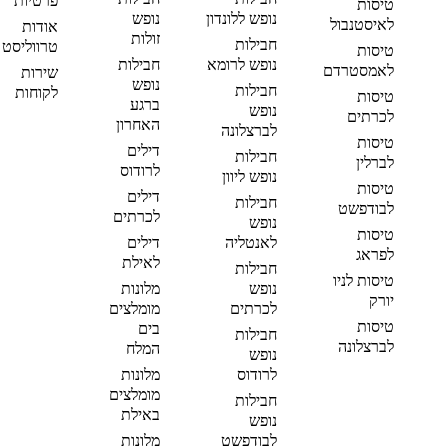
פרטיות
טיסות
נופש ללונדון
נופש
לאיסטנבול
אודות
זולות
חבילות
טרווליסט
טיסות
נופש לרומא
חבילות
לאמסטרדם
שירות
נופש
חבילות
לקוחות
טיסות
ברגע
נופש
לכרתים
האחרון
לברצלונה
טיסות
דילים
חבילות
לברלין
לרודוס
נופש ליוון
טיסות
דילים
חבילות
לבודפשט
לכרתים
נופש
טיסות
לאנטליה
דילים
לפראג
לאילת
חבילות
טיסות לניו
נופש
מלונות
יורק
לכרתים
מומלצים
טיסות
בים
חבילות
לברצלונה
המלח
נופש
לרודוס
מלונות
מומלצים
חבילות
באילת
נופש
לבודפשט
מלונות