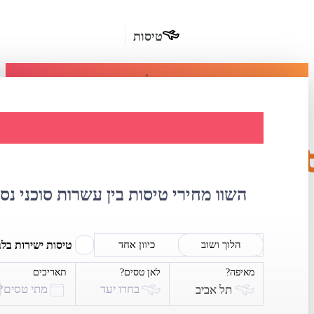
טיסות
מומלץ
חבילות
נופש
השוואת מחירי טי
חבילות
הרשמה
כשרות
השוו מחירי טיסות בין עשרות סוכני נס
מלונות
בחו"ל
טיסות ישירות בל
הלוך ושוב
כיוון אחד
מאיפה?
לאן טסים?
תאריכים
השכרת
בחרו יעד
מתי טסים?
תל אביב
רכב