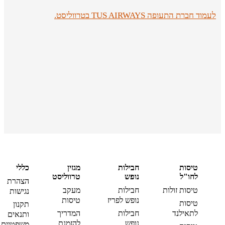
לעמוד חברת התעופה TUS AIRWAYS בטרווליסט.
טיסות
חבילות
מגזין
כללי
לחו"ל
נופש
טרווליסט
הצהרת
טיסות זולות
חבילות
מעקב
נגישות
נופש לפריז
טיסות
טיסות
תקנון
לתאילנד
חבילות
המדריך
ותנאים
נופש
להזמנת
משפטיים