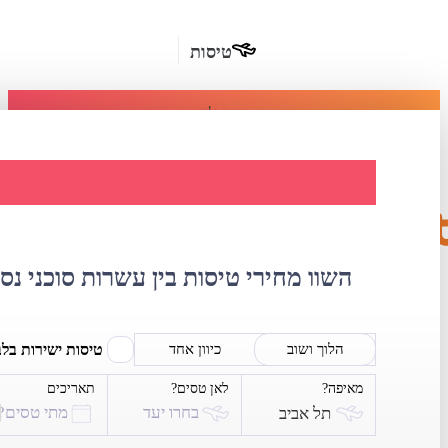
טיסות
מומלץ
חבילות
נופש
השוואת מחירי טיסות US AIRWAYS
חבילות
הרשמה
כשרות
השוו מחירי טיסות בין עשרות סוכני נס
מלונות
בחו"ל
טיסות ישירות בל
הלוך ושוב
כיוון אחד
מאיפה?
לאן טסים?
תאריכים
השכרת
בחרו יעד
מתי טסים?
תל אביב
רכב