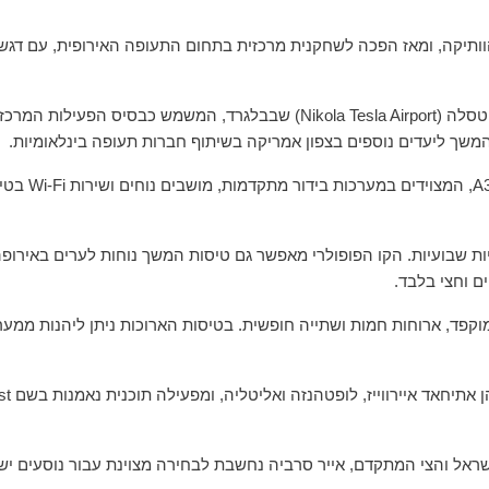
רה נוסדה בשנת 2013 כממשיכת דרכה של חברת JAT Airways הוותיקה, ומאז הפכה לשחקנית מרכזית בתחום התעופה
המרכז הראשי של אייר סרביה נמצא בנמל התעופה הבינלאומי ניקולה טסלה (kola Tesla Airport
צי המטוסים של אייר
ת שבועיות. הקו הפופולרי מאפשר גם טיסות המשך נוחות לערים באירופה, 
ם וחצי בלבד.
קפד, ארוחות חמות ושתייה חופשית. בטיסות הארוכות ניתן ליהנות ממע
ישראל והצי המתקדם, אייר סרביה נחשבת לבחירה מצוינת עבור נוסעים י