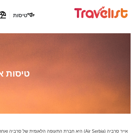
טיסות
טיסות א
אייר סרביה (Air Serbia) היא חברת התעופה הלאומית של סרביה ואחת מחברות התעופה הבולטות בדרום־מזרח אירופה.