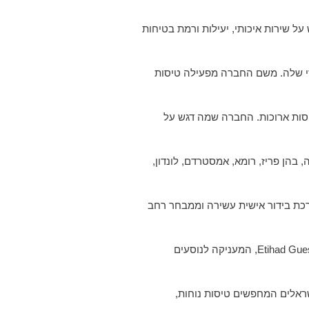
 האירופית, עם דגש על שירות איכותי, יעילות ורמת בטיחות
Ni) שבבלגרד, המשמש כבסיס הפעילות המרכזי שלה. משם החברה מפעילה טיסות
 סרביה כולל מטוסי Airbus A319, A320 ו-A330-200, המצוידים במערכות בידור מתקדמות, מושבים נוחים ושירות Wi-Fi בטיסות ארוכות. החברה שמה דגש על
בהן פריז, רומא, אמסטרדם, לונדון,
רכת בידור אישית עשירה וממבחר רחב
אייר סרביה חברה בברית שיתופי קוד עם חברות תעופה מובילות, ביניהן אתיחאד איירווייז, לופטהנזה ואליטליה, ומפעילה תוכנית נאמנות בשם Etihad Guest, המעניקה לנוסעים
שראלים המחפשים טיסות נוחות,