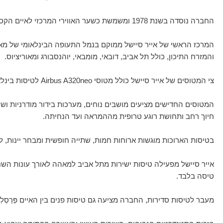
החברה נוסדה בשנת 1978 ומשמשת כשער האווירי המרכזי לאיים הקסומים של סיישל, הנחשבים ליעד חלומי לחופשות יוקרה, ירח דבש ונופש טרופי מהסרטים.
המרכז הראשי של אייר סיישל ממוקם בנמל התעופה הבינלאומי של מאה
והמזרח התיכון, כולל תל אביב, דובאי, מומבאי, יוהנסבורג ומאוריציוס.
צי המטוסים של אייר סיישל כולל מטוסי Airbus A320neo לטיסות בינלאומיות ומטוסי DHC-6 Twin Otte לטיסות פנים בין האיים.
המטוסים החדישים מציעים מושבים נוחים, מערכות בידור מודרניות ושי
חיוך רחב ותחושת רוגע טרופית מההמראה ועד הנחיתה.
בטיסות הארוכות מוגשות ארוחות חמות, שתייה חופשית ומבחר יינות, לצד שירות Wi-Fi ומערכת 
אייר סיישל מפעילה טיסות ישירות מתל אביב למאהה לאורך עונות הש
טיסה בלבד.
מעבר לטיסות סדירות, החברה מציעה גם טיסות פנים בין האיים פְּרַסְ