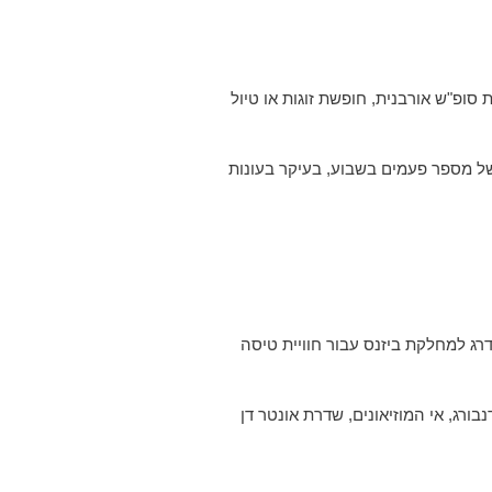
ופ"ש אורבנית, חופשת זוגות או טיול
T) אל נמל התעופה הבינלאומי של ברלין ברנדנבורג (Berlin Brandenburg Airport – BER), בתדירות של מספר פעמים בשבוע, בעיקר בעונות
דרג למחלקת ביזנס עבור חוויית טיסה
ורג, אי המוזיאונים, שדרת אונטר דן