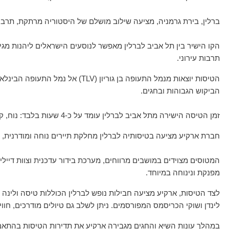
ברלין, בירת גרמניה, מציעה שילוב מושלם של היסטוריה מרתקת, תרבות תו
הקו הישיר בין תל אביב לברלין מאפשר לנוסעים הישראלים ליהנות מגי
תרבות עירוני.
הביקוש הגבוהות ובחגים.
זמן הטיסה הישירה מתל אביב לברלין עומד על כ-4 שעות בלבד: נוח, קצר ומתאים במיוחד לחופשה עירונית זריזה ואיכותית.
חברת ארקיע מציעה בטיסותיה לברלין מחלקת תיירים נוחה ומודרנית, 
המטוסים מצוידים במושבים מרווחים, מערכת בידור עדכנית וצוות דיילי
מפנקת ונינוחה במיוחד.
לצד הטיסות, ארקיע מציעה חבילות נופש לברלין הכוללות טיסה ולינה ב
לינדן ושוקי הכריסמס המפורסמים. ניתן לשלב גם טיולים מודרכים, חוויו
במהלך עונות השיא והחגים מגבירה ארקיע את תדירות הטיסות בהתאם 