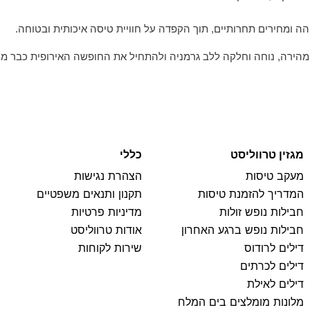
הה ומחירים תחרותיים, תוך הקפדה על חוויית טיסה איכותית ובטוחה.
מהירה, נוחה וחלקה ללב גרמניה ולהתחיל את החופשה האירופית כבר מ
מגזין טרווליסט
כללי
מעקב טיסות
הצהרת נגישות
המדריך להזמנת טיסות
תקנון ותנאים משפטיים
חבילות נופש זולות
מדיניות פרטיות
חבילות נופש ברגע האחרון
אודות טרווליסט
דילים לרודוס
שירות לקוחות
דילים לכרתים
דילים לאילת
מלונות מומלצים בים המלח