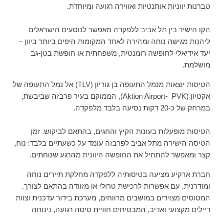
טברנות יווניות אותנטיות ואווירה רגועה ומיוחדת.
הקו הישיר בין תל אביב ללפקדה מאפשר לנוסעים הישראלים
ליהנות מגישה נוחה ומהירה לאחד המקומות היפים ביותר ביוון –
יעד אידיאלי לחופשה רומנטית, משפחתית או חופשת בטן-גב
מושלמת.
הטיסות יוצאות מנמל התעופה בן גוריון (TLV) אל נמל התעופה של
אקטיון (Aktion Airport- PVK), הממוקם בעיר פרבזה שביבשת,
במרחק של כ-20 דקות נסיעה בלבד מלפקדה.
הטיסות מופעלות בעונות הקיץ והחגים, בהתאם לביקוש. זמן
הטיסה הישירה מתל אביב לפרבזה עומד על כשעתיים בלבד: נוח,
קצר ומאפשר להתחיל את החופשה היוונית מהרגע שנוחתים.
חברת ארקיע מציעה בטיסותיה ללפקדה מחלקת תיירים נוחה
ומודרנית, עם אפשרות לרכישת טרולי או מזוודה בהתאם לצורך.
המטוסים מצוידים במושבים מרווחים, מערכת בידור עדכנית וצוות
דיילים מקצועי ואדיב, המבטיחים חוויית טיסה רגועה, נינוחה