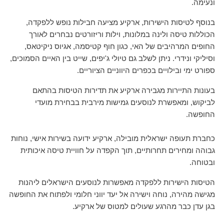
ונעימה.
בנוסף לטיסות הישירות, ארקיע מציעה חבילות נופש ללפקדה,
הכוללות טיסה ולינה במלונות, וילות וריזורטים נבחרים לאורך
החופים המרהיבים של האי, כגון חוף קטיסמה, אגיוס ניקיטאס,
וסיליקי ונידרי. ניתן לשלב גם טיולי ג'יפים, שייט בין האיים הסמוכים,
ספורט ימי ובילויים בכפרים היווניים הציוריים.
בעונות התיירות מגבירה ארקיע את תדירות הטיסות בהתאם
לביקוש, ומאפשרת לנוסעים גמישות מירבית בבחירת מועדי
החופשה.
כחברת תעופה ישראלית מובילה, ארקיע ידועה בשירות אישי, נוחות
גבוהה ומחירים תחרותיים, תוך הקפדה על חוויית טיסה איכותית
ובטוחה.
הטיסות הישירות ללפקדה מאפשרות לנוסעים הישראלים ליהנות
מגישה מהירה, נוחה וישירה אל יעד יווני חלומי ולפתוח את החופשה
בגן עדן כבר מהרגע שעולים למטוס של ארקיע.