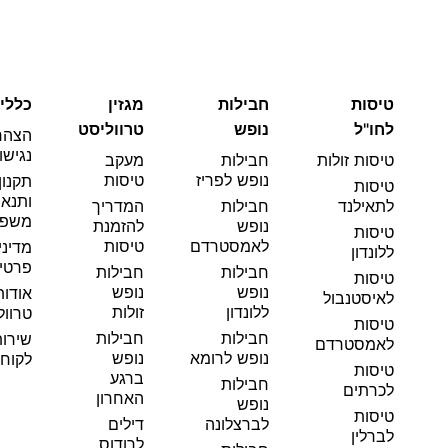
טיסות
חבילות
מגזין
כללי
לחו"ל
נופש
טרווליסט
הצהר
נגישו
טיסות זולות
חבילות
מעקב
נופש לפריז
טיסות
תקנון
טיסות
ותנאי
לתאילנד
חבילות
המדריך
משפט
נופש
להזמנת
טיסות
לאמסטרדם
טיסות
מדיני
ללונדון
פרטי
חבילות
חבילות
טיסות
נופש
נופש
אודות
לאיסטנבול
ללונדון
זולות
טרוול
טיסות
חבילות
חבילות
שירו
לאמסטרדם
נופש לרומא
נופש
לקוחו
טיסות
ברגע
חבילות
לכרתים
האחרון
נופש
טיסות
לברצלונה
דילים
לברלין
לרודוס