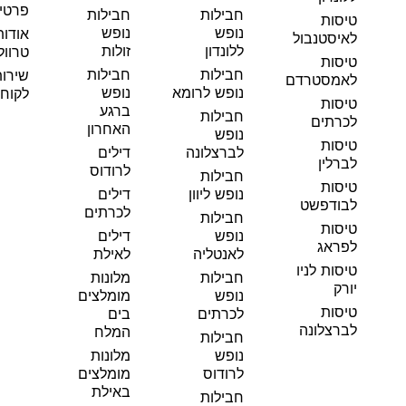
פרטי
חבילות
חבילות
טיסות
נופש
נופש
אודות
לאיסטנבול
ללונדון
זולות
טרוול
טיסות
חבילות
חבילות
שירו
לאמסטרדם
נופש לרומא
נופש
לקוחו
טיסות
ברגע
חבילות
לכרתים
האחרון
נופש
טיסות
לברצלונה
דילים
לברלין
לרודוס
חבילות
טיסות
נופש ליוון
דילים
לבודפשט
לכרתים
חבילות
טיסות
נופש
דילים
לפראג
לאנטליה
לאילת
טיסות לניו
חבילות
מלונות
יורק
נופש
מומלצים
טיסות
לכרתים
בים
לברצלונה
המלח
חבילות
נופש
מלונות
לרודוס
מומלצים
באילת
חבילות