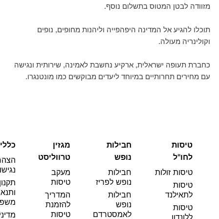
מזוודה לבטן המטוס בתשלום נוסף.
תוכלו להגיע אל המדינה היפהפייה וליהנות מחופים, נופים
וקולינריה מעולה.
כחברת תעופה ישראלית, ארקיע נחשבת לאמינה, שירותית ונגישה
עם מחירים תחרותיים במיוחד ליעדים מבוקשים כמו מונטנגרו.
טיסות
חבילות
מגזין
כללי
לחו"ל
נופש
טרווליסט
הצהר
נגישו
טיסות זולות
חבילות
מעקב
נופש לפריז
טיסות
תקנון
טיסות
ותנאי
לתאילנד
חבילות
המדריך
משפט
נופש
להזמנת
טיסות
לאמסטרדם
טיסות
מדיני
ללונדון