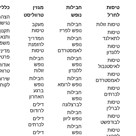
טיסות
חבילות
מגזין
כללי
לחו"ל
נופש
טרווליסט
הצהר
נגישו
טיסות זולות
חבילות
מעקב
נופש לפריז
טיסות
תקנון
טיסות
ותנאי
לתאילנד
חבילות
המדריך
משפט
נופש
להזמנת
טיסות
לאמסטרדם
טיסות
מדיני
ללונדון
פרטי
חבילות
חבילות
טיסות
נופש
נופש
אודות
לאיסטנבול
ללונדון
זולות
טרוול
טיסות
חבילות
חבילות
שירו
לאמסטרדם
נופש לרומא
נופש
לקוחו
טיסות
ברגע
חבילות
לכרתים
האחרון
נופש
טיסות
לברצלונה
דילים
לברלין
לרודוס
חבילות
טיסות
נופש ליוון
דילים
לבודפשט
לכרתים
חבילות
טיסות
נופש
דילים