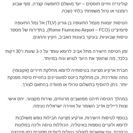
קולינריה וחיים תוססים – יעד מושלם לחופשה קצרה, סוף שבוע
רומנטי או טיול משפחתי בלתי נשכח.
הטיסות יוצאות מנמל התעופה בן גוריון (TLV) אל נמל התעופה
פיומיצ’ינו (Rome Fiumicino Airport – FCO), בתדירות של מספר
טיסות שבועיות, בעיקר בעונות האביב, הקיץ והחגים.
זמן הטיסה הישירה מתל אביב לרומא עומד על כ-3 שעות ו־30 דקות
בלבד, מה שהופך את היעד לנגיש ונוח במיוחד.
חברת ארקיע מציעה בטיסותיה לרומא מחלקת תיירים (אקונומי)
נוחה ומודרנית, וכן מחלקת ביזנס למעוניינים בחוויית טיסה מפנקת
יותר. ניתן להוסיף בתשלום טרולי או מזוודה בהתאם לצורך.
במהלך הטיסה תיהנו ממושבים מרווחים, שירות מקצועי, יחס אישי
וצוות דיילים אדיב השומר על אווירה ישראלית נעימה.
בנוסף לטיסות הישירות, ארקיע מציעה חבילות נופש משולבות
לרומא ולערים נוספות באיטליה, הכוללות טיסה ולינה במלונות
נבחרים, עם אפשרות לשילוב טיולים ליעדים סמוכים כמו פירנצה,