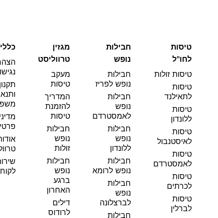
טיסות
חבילות
מגזין
כללי
לחו"ל
נופש
טרווליסט
הצהר
נגישו
טיסות זולות
חבילות
מעקב
נופש לפריז
טיסות
תקנון
טיסות
ותנאי
לתאילנד
חבילות
המדריך
משפט
נופש
להזמנת
טיסות
לאמסטרדם
טיסות
מדיני
ללונדון
פרטי
חבילות
חבילות
טיסות
נופש
נופש
אודות
לאיסטנבול
ללונדון
זולות
טרוול
טיסות
חבילות
חבילות
שירו
לאמסטרדם
נופש לרומא
נופש
לקוחו
טיסות
ברגע
חבילות
לכרתים
האחרון
נופש
טיסות
לברצלונה
דילים
לברלין
לרודוס
חבילות