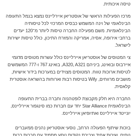
טיסה איכותית.
מרכז הפעילות הראשי של אוסטריאן איירליינס נמצא בנמל התעופה
הבינלאומי של וינה המשמש כבסיס המרכזי לכל טיסותיה
הבינלאומיות. משם מפעילה החברה טיסות ליותר מ־120 יעדים
ברחבי אירופה, אסיה, אמריקה והמזרח התיכון, כולל טיסות ישירות
לישראל.
צי המטוסים של אוסטריאן איירליינס כולל עשרות מטוסים מדגמי
איירבוס ובואינג, ביניהם A320, A321, בואינג 767 ו-777 המשמשים
לטיסות ארוכות טווח. המטוסים מצוידים במערכות בידור אישיות,
מושבים מרווחים, Wify בטיסות רבות וארוחות בהשראה אוסטרית
קלאסית.
החברה היא חלק מקבוצת לופטהנזה וחברה בברית התעופה
הבינלאומית Star Alliance יחד עם חברות כמו סינגפור איירליינס,
יונייטד איירליינס ואתיופיאן איירליינס.
בזכות שיתוף הפעולה הרחב, נוסעי אוסטריאן נהנים ממעברים
נוחים, שירות אחיד וצבירת נקודות נוסע מתמיד עם חברות רבות