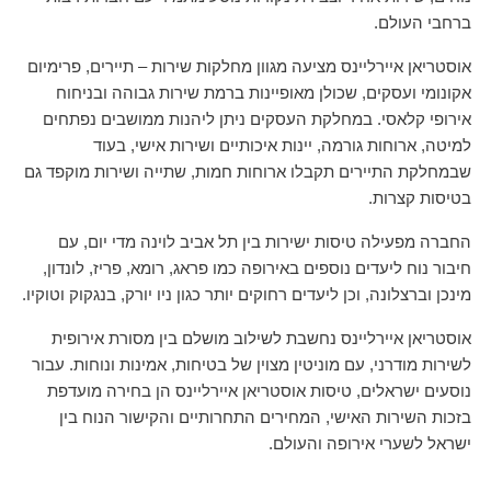
ברחבי העולם.
אוסטריאן איירליינס מציעה מגוון מחלקות שירות – תיירים, פרימיום
אקונומי ועסקים, שכולן מאופיינות ברמת שירות גבוהה ובניחוח
אירופי קלאסי. במחלקת העסקים ניתן ליהנות ממושבים נפתחים
למיטה, ארוחות גורמה, יינות איכותיים ושירות אישי, בעוד
שבמחלקת התיירים תקבלו ארוחות חמות, שתייה ושירות מוקפד גם
בטיסות קצרות.
החברה מפעילה טיסות ישירות בין תל אביב לוינה מדי יום, עם
חיבור נוח ליעדים נוספים באירופה כמו פראג, רומא, פריז, לונדון,
מינכן וברצלונה, וכן ליעדים רחוקים יותר כגון ניו יורק, בנגקוק וטוקיו.
אוסטריאן איירליינס נחשבת לשילוב מושלם בין מסורת אירופית
לשירות מודרני, עם מוניטין מצוין של בטיחות, אמינות ונוחות. עבור
נוסעים ישראלים, טיסות אוסטריאן איירליינס הן בחירה מועדפת
בזכות השירות האישי, המחירים התחרותיים והקישור הנוח בין
ישראל לשערי אירופה והעולם.