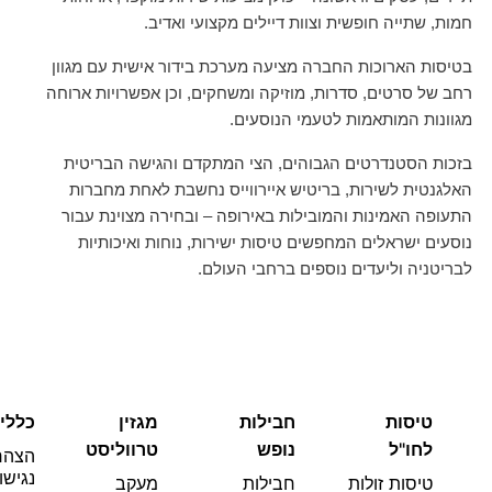
חמות, שתייה חופשית וצוות דיילים מקצועי ואדיב.
בטיסות הארוכות החברה מציעה מערכת בידור אישית עם מגוון
רחב של סרטים, סדרות, מוזיקה ומשחקים, וכן אפשרויות ארוחה
מגוונות המותאמות לטעמי הנוסעים.
בזכות הסטנדרטים הגבוהים, הצי המתקדם והגישה הבריטית
האלגנטית לשירות, בריטיש איירווייס נחשבת לאחת מחברות
התעופה האמינות והמובילות באירופה – ובחירה מצוינת עבור
נוסעים ישראלים המחפשים טיסות ישירות, נוחות ואיכותיות
לבריטניה וליעדים נוספים ברחבי העולם.
טיסות
חבילות
מגזין
כללי
לחו"ל
נופש
טרווליסט
הצהר
נגישו
טיסות זולות
חבילות
מעקב