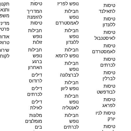
נופש לפריז
טיסות
תקנון
טיסות
ותנאי
לתאילנד
חבילות
המדריך
משפט
נופש
להזמנת
טיסות
לאמסטרדם
טיסות
מדיני
ללונדון
פרטי
חבילות
חבילות
טיסות
נופש
נופש
אודות
לאיסטנבול
ללונדון
זולות
טרוול
טיסות
חבילות
חבילות
שירו
לאמסטרדם
נופש לרומא
נופש
לקוחו
טיסות
ברגע
חבילות
לכרתים
האחרון
נופש
טיסות
לברצלונה
דילים
לברלין
לרודוס
חבילות
טיסות
נופש ליוון
דילים
לבודפשט
לכרתים
חבילות
טיסות
נופש
דילים
לפראג
לאנטליה
לאילת
טיסות לניו
חבילות
מלונות
יורק
נופש
מומלצים
טיסות
לכרתים
בים