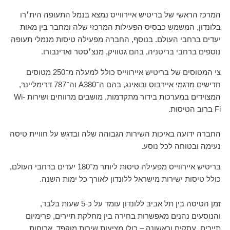
המרכז הראשי של בריטיש איירווייס נמצא בנמל התעופה הית׳רו
בלונדון, המשמש כבסיס הפעילות המרכזי שלה ומחבר בין מאות
יעדים ברחבי העולם. בנוסף, החברה מפעילה טיסות מנמלי תעופה
נוספים ברחבי בריטניה, בהם גטוויק, מנצ׳סטר ואדינבורו.
צי המטוסים של בריטיש איירווייס כולל למעלה מ־250 מטוסים
חדישים מדגמי איירבוס ובואינג, בהם ה־A380 וה־787 דרימליינר,
המצוידים במערכות בידור מתקדמות, מושבים מרווחים ושירות Wi-
Fi ברוב הטיסות.
החברה ידועה באיכות השירות הגבוהה שלה ובדגש על חוויית טיסה
נעימה ובטוחה לכל נוסע.
בריטיש איירווייס מפעילה טיסות ליותר מ־180 יעדים ברחבי העולם,
כולל טיסות ישירות מישראל ללונדון לאורך כל ימות השנה.
זמן הטיסה בין תל אביב ללונדון עומד על כ-5 שעות בלבד,
והנוסעים נהנים מאפשרות בחירה בין מחלקת תיירים, פרימיום
תיירים, עסקים וראשונה – כולן מציעות שירות מוקפד, ארוחות