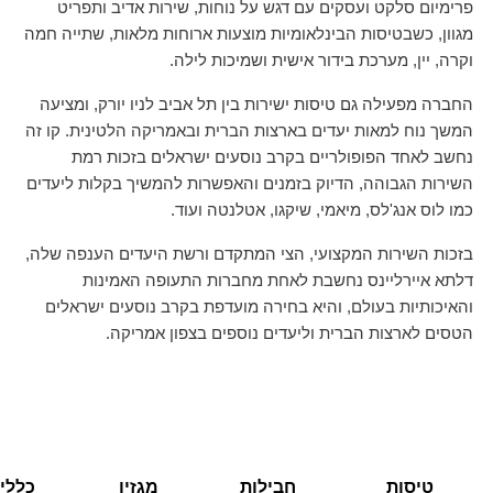
פרימיום סלקט ועסקים עם דגש על נוחות, שירות אדיב ותפריט
מגוון, כשבטיסות הבינלאומיות מוצעות ארוחות מלאות, שתייה חמה
וקרה, יין, מערכת בידור אישית ושמיכות לילה.
החברה מפעילה גם טיסות ישירות בין תל אביב לניו יורק, ומציעה
המשך נוח למאות יעדים בארצות הברית ובאמריקה הלטינית. קו זה
נחשב לאחד הפופולריים בקרב נוסעים ישראלים בזכות רמת
השירות הגבוהה, הדיוק בזמנים והאפשרות להמשיך בקלות ליעדים
כמו לוס אנג'לס, מיאמי, שיקגו, אטלנטה ועוד.
בזכות השירות המקצועי, הצי המתקדם ורשת היעדים הענפה שלה,
דלתא איירליינס נחשבת לאחת מחברות התעופה האמינות
והאיכותיות בעולם, והיא בחירה מועדפת בקרב נוסעים ישראלים
הטסים לארצות הברית וליעדים נוספים בצפון אמריקה.
טיסות
חבילות
מגזין
כללי