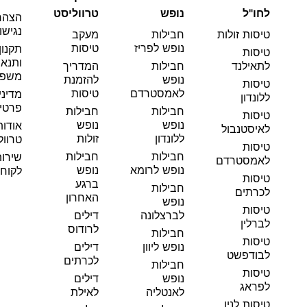
לחו"ל
נופש
טרווליסט
הצהר
נגישו
טיסות זולות
חבילות
מעקב
נופש לפריז
טיסות
תקנון
טיסות
ותנאי
לתאילנד
חבילות
המדריך
משפט
נופש
להזמנת
טיסות
לאמסטרדם
טיסות
מדיני
ללונדון
פרטי
חבילות
חבילות
טיסות
נופש
נופש
אודות
לאיסטנבול
ללונדון
זולות
טרוול
טיסות
חבילות
חבילות
שירו
לאמסטרדם
נופש לרומא
נופש
לקוחו
טיסות
ברגע
חבילות
לכרתים
האחרון
נופש
טיסות
לברצלונה
דילים
לברלין
לרודוס
חבילות
טיסות
נופש ליוון
דילים
לבודפשט
לכרתים
חבילות
טיסות
נופש
דילים
לפראג
לאנטליה
לאילת
טיסות לניו