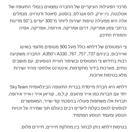
מרכזי הפעילות העיקריים של החברה נמצאים בנמלי התעופה של
אטלנטה, ניו יורק, לוס אנג'לס, בוסטון, סיאטל ודטרויט. מנמלים
אלה היא מפעילה טיסות ישירות ליותר מ־300 יעדים ב־50 מדינות
ברחבי צפון אמריקה, דרום אמריקה, אירופה, אפריקה, אסיה
והמזרח התיכון.
צי המטוסים של דלתא כולל מעל 900 מטוסים מדגמי בואינג
ואיירבוס, ביניהם 737, 757, 767, A330 ו־A350. החברה משקיעה
רבות בחידוש צי המטוסים ובשיפור חוויית הנוסעים, עם מושבים
נוחים, מערכות בידור מתקדמות, אינטרנט אלחוטי מהיר ושירות
מלא בטיסות ארוכות.
דלתא היא חברת מייסדת בברית התעופה הבינלאומית SkyTeam
יחד עם חברות כמו אייר פראנס, ק.ל.מ., קוריאן אייר ו-אייר אירופה.
חברות אלו משתפות פעולה בהסכמי קוד-שייר, המאפשרים
לנוסעים לטוס בקלות ליעדים רבים בעולם תוך שמירה על זכויות
הנוסע ומעמד הנוסע המתמיד.
בטיסות דלתא ניתן לבחור בין מחלקת תיירים, תיירים פלוס,