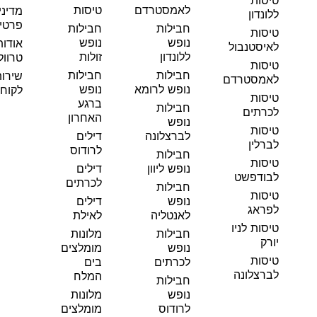
טיסות
לאמסטרדם
טיסות
מדיני
ללונדון
פרטי
חבילות
חבילות
טיסות
נופש
נופש
אודות
לאיסטנבול
ללונדון
זולות
טרוול
טיסות
חבילות
חבילות
שירו
לאמסטרדם
נופש לרומא
נופש
לקוחו
טיסות
ברגע
חבילות
לכרתים
האחרון
נופש
טיסות
לברצלונה
דילים
לברלין
לרודוס
חבילות
טיסות
נופש ליוון
דילים
לבודפשט
לכרתים
חבילות
טיסות
נופש
דילים
לפראג
לאנטליה
לאילת
טיסות לניו
חבילות
מלונות
יורק
נופש
מומלצים
טיסות
לכרתים
בים
לברצלונה
המלח
חבילות
נופש
מלונות
לרודוס
מומלצים