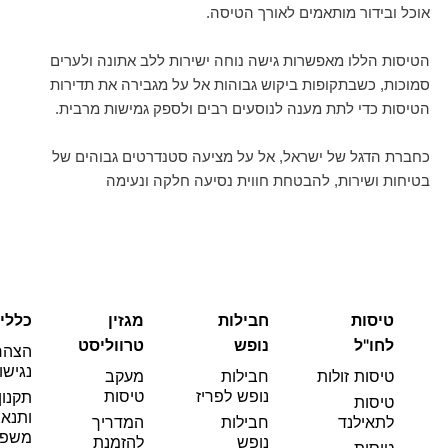
אוכל ובידור מותאמים לאורך הטיסה.
הטיסות הללו מאפשרות גישה נוחה ישירות ללב אתונה ולערים
סמוכות, כשבתקופות ביקוש גבוהות אל על מגבירה את תדירות
הטיסות כדי לתת מענה לנוסעים רבים ולספק גמישות מרבית.
כחברת הדגל של ישראל, אל על מציעה סטנדרטים גבוהים של
בטיחות ושירות, להבטחת חווית נסיעה חלקה ונעימה
טיסות
חבילות
מגזין
כללי
לחו"ל
נופש
טרווליסט
הצהר
נגישו
טיסות זולות
חבילות
מעקב
נופש לפריז
טיסות
תקנון
טיסות
ותנאי
לתאילנד
חבילות
המדריך
משפט
נופש
להזמנת