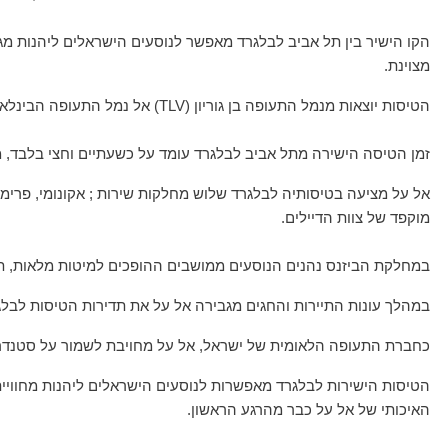
הקו הישיר בין תל אביב לבלגרד מאפשר לנוסעים הישראלים ליהנות מגי
מצוינת.
הטיסות יוצאות מנמל התעופה בן גוריון (TLV) אל נמל התעופה הבינלאומי ניקולה טסלה (Belgrade Nikola Tesla Airport – BEG), בתדירות של מספר טיסות שבועיות לאורך השנה.
זמן הטיסה הישירה מתל אביב לבלגרד עומד על כשעתיים וחצי בלבד, מה
אל על מציעה בטיסותיה לבלגרד שלוש מחלקות שירות ; אקונומי, פרימיו
מוקפד של צוות הדיילים.
במחלקת הביזנס נהנים הנוסעים ממושבים ההופכים למיטות מלאות, תפ
במהלך עונות התיירות והחגים מגבירה אל על את תדירות הטיסות לבל
כחברת התעופה הלאומית של ישראל, אל על מחויבת לשמור על סטנדרטים
הטיסות הישירות לבלגרד מאפשרות לנוסעים הישראלים ליהנות מחוויית
האיכותי של אל על כבר מהרגע הראשון.