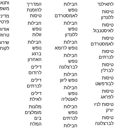
ותנאי
לתאילנד
חבילות
המדריך
משפט
נופש
להזמנת
טיסות
לאמסטרדם
טיסות
מדיני
ללונדון
פרטי
חבילות
חבילות
טיסות
נופש
נופש
אודות
לאיסטנבול
ללונדון
זולות
טרוול
טיסות
חבילות
חבילות
שירו
לאמסטרדם
נופש לרומא
נופש
לקוחו
טיסות
ברגע
חבילות
לכרתים
האחרון
נופש
טיסות
לברצלונה
דילים
לברלין
לרודוס
חבילות
טיסות
נופש ליוון
דילים
לבודפשט
לכרתים
חבילות
טיסות
נופש
דילים
לפראג
לאנטליה
לאילת
טיסות לניו
חבילות
מלונות
יורק
נופש
מומלצים
טיסות
לכרתים
בים
לברצלונה
המלח
חבילות