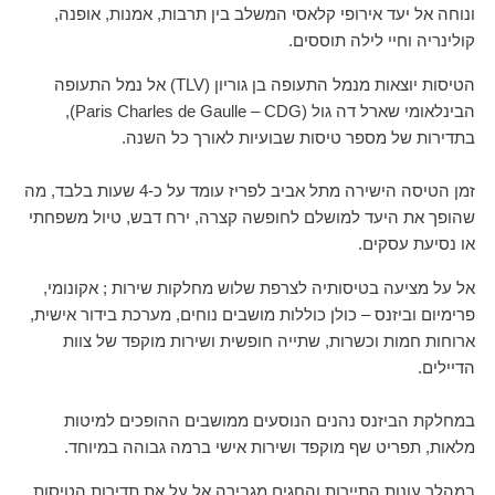
ונוחה אל יעד אירופי קלאסי המשלב בין תרבות, אמנות, אופנה,
קולינריה וחיי לילה תוססים.
הטיסות יוצאות מנמל התעופה בן גוריון (TLV) אל נמל התעופה
הבינלאומי שארל דה גול (Paris Charles de Gaulle – CDG),
בתדירות של מספר טיסות שבועיות לאורך כל השנה.
זמן הטיסה הישירה מתל אביב לפריז עומד על כ-4 שעות בלבד, מה
שהופך את היעד למושלם לחופשה קצרה, ירח דבש, טיול משפחתי
או נסיעת עסקים.
אל על מציעה בטיסותיה לצרפת שלוש מחלקות שירות ; אקונומי,
פרימיום וביזנס – כולן כוללות מושבים נוחים, מערכת בידור אישית,
ארוחות חמות וכשרות, שתייה חופשית ושירות מוקפד של צוות
הדיילים.
במחלקת הביזנס נהנים הנוסעים ממושבים ההופכים למיטות
מלאות, תפריט שף מוקפד ושירות אישי ברמה גבוהה במיוחד.
במהלך עונות התיירות והחגים מגבירה אל על את תדירות הטיסות