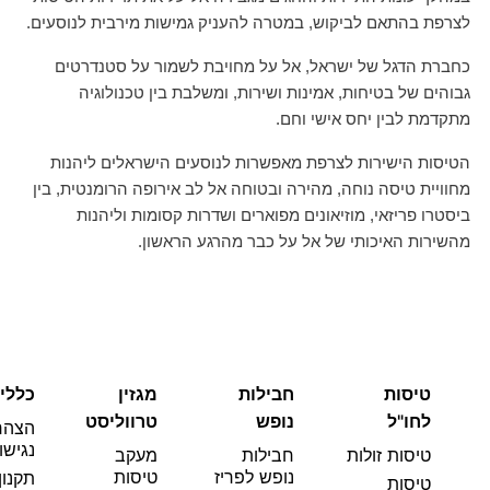
לצרפת בהתאם לביקוש, במטרה להעניק גמישות מירבית לנוסעים.
כחברת הדגל של ישראל, אל על מחויבת לשמור על סטנדרטים
גבוהים של בטיחות, אמינות ושירות, ומשלבת בין טכנולוגיה
מתקדמת לבין יחס אישי וחם.
הטיסות הישירות לצרפת מאפשרות לנוסעים הישראלים ליהנות
מחוויית טיסה נוחה, מהירה ובטוחה אל לב אירופה הרומנטית, בין
ביסטרו פריזאי, מוזיאונים מפוארים ושדרות קסומות וליהנות
מהשירות האיכותי של אל על כבר מהרגע הראשון.
טיסות
חבילות
מגזין
כללי
לחו"ל
נופש
טרווליסט
הצהר
נגישו
טיסות זולות
חבילות
מעקב
נופש לפריז
טיסות
תקנון
טיסות