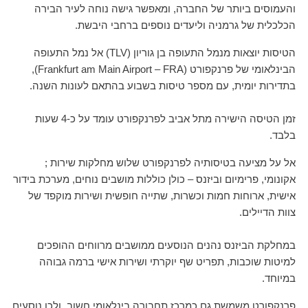
והעמוסים ביותר של החברה, ומאפשר גישה נוחה לעיר הבירה
הכלכלית של גרמניה וליעדים נוספים ברחבי היבשת.
הטיסות יוצאות מנמל התעופה בן גוריון (TLV) אל נמל התעופה
הבינלאומי של פרנקפורט (Frankfurt am Main Airport – FRA),
בתדירות יומית, עם מספר טיסות בשבוע בהתאם לעונות השנה.
זמן הטיסה הישירה מתל אביב לפרנקפורט עומד על כ-4 שעות
בלבד.
אל על מציעה בטיסותיה לפרנקפורט שלוש מחלקות שירות ;
אקונומי, פרימיום וביזנס – כולן כוללות מושבים נוחים, מערכת בידור
אישית, ארוחות חמות וכשרות, שתייה חופשית ושירות מוקפד של
צוות הדיילים.
במחלקת הביזנס נהנים הנוסעים ממושבים מרווחים ההופכים
למיטות שוכבות, תפריט שף יוקרתי ושירות אישי ברמה גבוהה
במיוחד.
פרנקפורט משמשת גם כמרכז תחבורה בינלאומי חשוב, ולכן נוסעים