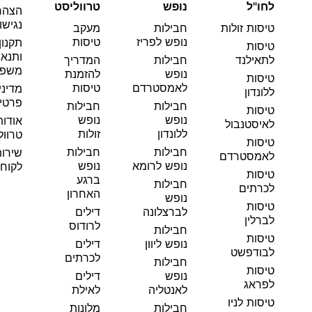
לחו"ל
נופש
טרווליסט
הצהר
נגישו
טיסות זולות
חבילות
מעקב
נופש לפריז
טיסות
תקנון
טיסות
ותנאי
לתאילנד
חבילות
המדריך
משפט
נופש
להזמנת
טיסות
לאמסטרדם
טיסות
מדיני
ללונדון
פרטי
חבילות
חבילות
טיסות
נופש
נופש
אודות
לאיסטנבול
ללונדון
זולות
טרוול
טיסות
חבילות
חבילות
שירו
לאמסטרדם
נופש לרומא
נופש
לקוחו
טיסות
ברגע
חבילות
לכרתים
האחרון
נופש
טיסות
לברצלונה
דילים
לברלין
לרודוס
חבילות
טיסות
נופש ליוון
דילים
לבודפשט
לכרתים
חבילות
טיסות
נופש
דילים
לפראג
לאנטליה
לאילת
טיסות לניו
חבילות
מלונות