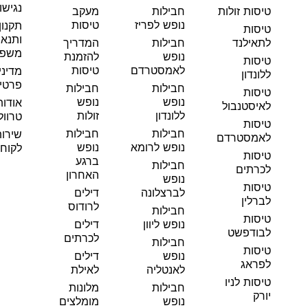
נגישו
טיסות זולות
חבילות
מעקב
נופש לפריז
טיסות
תקנון
טיסות
ותנאי
לתאילנד
חבילות
המדריך
משפט
נופש
להזמנת
טיסות
לאמסטרדם
טיסות
מדיני
ללונדון
פרטי
חבילות
חבילות
טיסות
נופש
נופש
אודות
לאיסטנבול
ללונדון
זולות
טרוול
טיסות
חבילות
חבילות
שירו
לאמסטרדם
נופש לרומא
נופש
לקוחו
טיסות
ברגע
חבילות
לכרתים
האחרון
נופש
טיסות
לברצלונה
דילים
לברלין
לרודוס
חבילות
טיסות
נופש ליוון
דילים
לבודפשט
לכרתים
חבילות
טיסות
נופש
דילים
לפראג
לאנטליה
לאילת
טיסות לניו
חבילות
מלונות
יורק
נופש
מומלצים