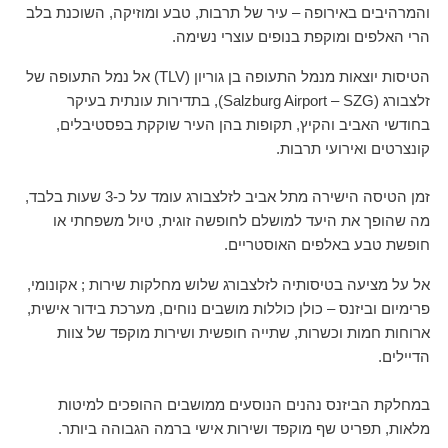
והמרהיבים באירופה – עיר של תרבות, טבע ומוזיקה, השוכנת בלב
הרי האלפים ומוקפת בנופים עוצרי נשימה.
הטיסות יוצאות מנמל התעופה בן גוריון (TLV) אל נמל התעופה של
זלצבורג (Salzburg Airport – SZG), בתדירות עונתית בעיקר
בחודשי האביב והקיץ, תקופות בהן העיר שוקקת בפסטיבלים,
קונצרטים ואירועי תרבות.
זמן הטיסה הישירה מתל אביב לזלצבורג עומד על כ-3 שעות בלבד,
מה שהופך את היעד למושלם לחופשה זוגית, טיול משפחתי או
חופשת טבע באלפים האוסטריים.
אל על מציעה בטיסותיה לזלצבורג שלוש מחלקות שירות ; אקונומי,
פרימיום וביזנס – כולן כוללות מושבים נוחים, מערכת בידור אישית,
ארוחות חמות וכשרות, שתייה חופשית ושירות מוקפד של צוות
הדיילים.
במחלקת הביזנס נהנים הנוסעים ממושבים ההופכים למיטות
מלאות, תפריט שף מוקפד ושירות אישי ברמה הגבוהה ביותר.