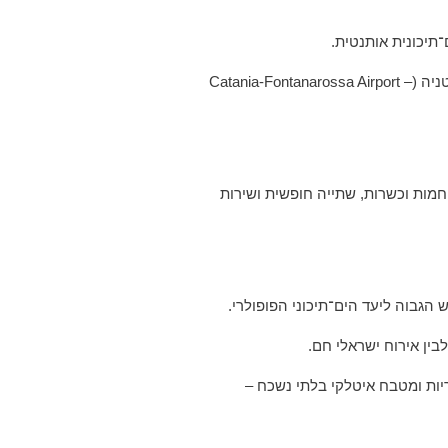
־תיכונית אותנטית.
הטיסות יוצאות מנמל התעופה בן גוריון (TLV) אל נמל התעופה הבינלאומי פלרמו (Falcone-Borsellino Airport- PMO) או אל נמל התעופה של קטניה (Catania-Fontanarossa Airport –
 חמות וכשרות, שתייה חופשית ושירות
 הגבוה ליעד הים־תיכוני הפופולרי.
ין אירוח ישראלי חם.
יות ומטבח איטלקי בלתי נשכח –