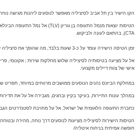
הקו הישיר בין תל אביב לסיציליה מאפשר לנוסעים ליהנות מגישה נוחה 
CTA), בהתאם לעונה ולביקוש.
זמן הטיסה הישירה עומד על כ-3 שעות בלבד, מה שהופך את סיציליה ליעד אידיאלי לחופשה קצרה או לסוף שבוע רומנטי.
אל על מציעה בטיסותיה לסיציליה שלוש מחלקות שירות ; אקונומי, פרימ
אישי של צוות דיילים מקצועי.
במחלקת הביזנס נהנים הנוסעים ממושבים מרווחים במיוחד, תפריט שף מ
במהלך עונות התיירות, בעיקר בקיץ ובחגים, מגבירה אל על את תדירות 
כחברת התעופה הלאומית של ישראל, אל על מחויבת לסטנדרטים הגבוהים
הטיסות הישירות לסיציליה מציעות לנוסעים דרך נוחה, מהירה ובטוחה 
חופשה אמיתית בניחוח איטליה/