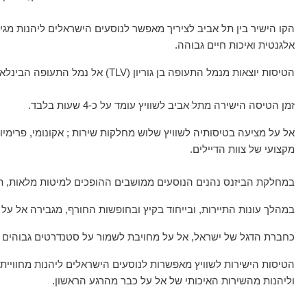
הקו הישיר בין תל אביב לציריך מאפשר לנוסעים הישראלים ליהנות מגי
אלגנטית ואיכות חיים גבוהה.
הטיסות יוצאות מנמל התעופה בן גוריון (TLV) אל נמל התעופה הבינלאומי של ציריך (Zurich Airport – ZRH), בתדירות של מספר טיסות שבועיות לאורך כל השנה.
זמן הטיסה הישירה מתל אביב לשוויץ עומד על כ-4 שעות בלבד.
אל על מציעה בטיסותיה לשוויץ שלוש מחלקות שירות ; אקונומי, פרימיום
מקצועי של צוות הדיילים.
במחלקת הביזנס נהנים הנוסעים ממושבים ההופכים למיטות מלאות, תפ
במהלך עונות התיירות, ובייחוד בקיץ ובחופשות החורף, מגבירה אל על 
כחברת הדגל של ישראל, אל על מחויבת לשמור על סטנדרטים גבוהים של
הטיסות הישירות לשוויץ מאפשרות לנוסעים הישראלים ליהנות מחוויית ט
וליהנות מהשירות האיכותי של אל על כבר מהרגע הראשון.