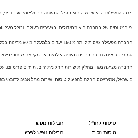
מרכז הפעילות הראשי שלה הוא בנמל התעופה הבינלאומי של דובאי, ה
צי המטוסים של החברה הוא מהגדולים והצעירים בעולם, וכולל מעל 250 מטוסים, כשכולם מדגמי Airbus A380 ו-Boeing 777 שנחשבים לסמלי החברה ומעניקים חוויית טיסה ייחודית.
החברה מפעילה טיסות ליותר מ-150 יעדים בלמעלה מ-80 מדינות בכל היבשות.
אמירייטס אינה חברה בברית תעופה עולמית, אך מקיימת שיתופי פעול
החברה מציעה מגוון מחלקות שירות החל מתיירים, תיירים פרימיום, עס
בישראל, אמירייטס החלה להפעיל טיסות ישירות מתל אביב לדובאי בשנת 2022, ומציעה קונקשנים נוחים במיוחד ליעדים באסיה, אפריקה ואוס
טיסות לחו"ל
חבילות נופש
טיסות זולות
חבילות נופש לפריז