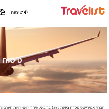
טיסות
טיסות א
חברת אמירייטס נוסדה בשנת 1985 בדובאי, איחוד האמירויות הערביות, והיא נחשבת לאחת מחברות התעופה המובילות והיוקרתיות בעולם.