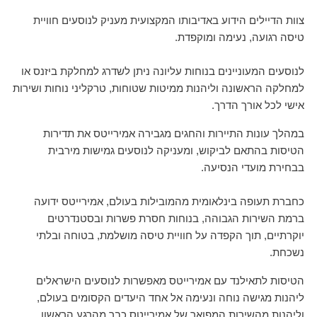
צוות הדיילים הידוע באדיבותו המקצועית מעניק לנוסעים חוויית
טיסה רגועה, נעימה ומוקפדת.
לנוסעים המעוניינים בנוחות עליונה ניתן לשדרג למחלקת ביזנס או
למחלקה הראשונה וליהנות ממיטות שטוחות, טרקליני נוחות ושירות
אישי לכל אורך הדרך.
במהלך עונות התיירות והחגים מגבירה אמירייטס את תדירות
הטיסות בהתאם לביקוש, ומעניקה לנוסעים גמישות מירבית
בבחירת מועדי הנסיעה.
כחברת תעופה בינלאומית מהמובילות בעולם, אמירייטס ידועה
ברמת השירות הגבוהה, בנוחות חסרת פשרות ובסטנדרטים
יוקרתיים, תוך הקפדה על חוויית טיסה מושלמת, בטוחה ובלתי
נשכחת.
הטיסות לתאילנד עם אמירייטס מאפשרות לנוסעים הישראלים
ליהנות מגישה נוחה ונעימה אל אחד היעדים הקסומים בעולם,
וליהנות מהשירות המפואר של אמירייטס כבר מהרגע הראשון.