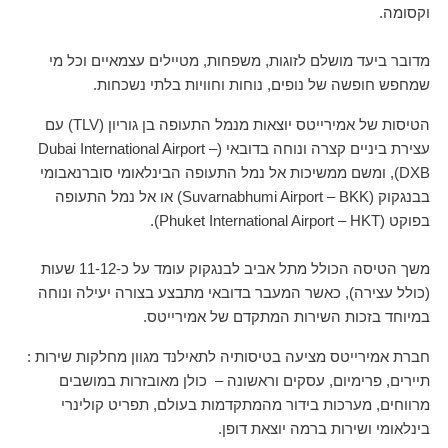
וקסומה.
מדובר ביעד מושלם לזוגות, משפחות, מטיילים עצמאיים וכל מי
שמחפש חופשה של נופים, נוחות וחוויות בלתי נשכחות.
הטיסות של אמירייטס יוצאות מנמל התעופה בן גוריון (TLV) עם
עצירת ביניים קצרה ונוחה בדובאי (Dubai International Airport –
DXB), ומשם ממשיכות אל נמל התעופה הבינלאומי סוברנאבומי
בבנגקוק (Suvarnabhumi Airport – BKK) או אל נמל התעופה
בפוקט (Phuket International Airport – HKT).
משך הטיסה הכולל מתל אביב לבנגקוק עומד על כ-11-12 שעות
(כולל עצירה), כאשר המעבר בדובאי מתבצע בצורה יעילה ונוחה
במיוחד בזכות השירות המתקדם של אמירייטס.
חברת אמירייטס מציעה בטיסותיה לתאילנד מגוון מחלקות שירות :
תיירים, פרימיום, עסקים וראשונה – כולן מאובזרות במושבים
מרווחים, מערכות בידור מהמתקדמות בעולם, תפריט קולינרי
בינלאומי ושירות ברמה יוצאת דופן.