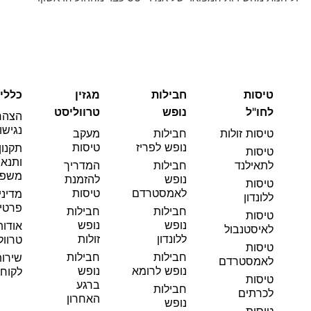
טיסות
חבילות
מגזין
כללי
לחו"ל
נופש
טרווליסט
הצהר
נגישו
טיסות זולות
חבילות
מעקב
נופש לפריז
טיסות
תקנון
טיסות
ותנאי
לתאילנד
חבילות
המדריך
משפט
נופש
להזמנת
טיסות
לאמסטרדם
טיסות
מדיני
ללונדון
פרטי
חבילות
חבילות
טיסות
נופש
נופש
אודות
לאיסטנבול
ללונדון
זולות
טרוול
טיסות
חבילות
חבילות
שירו
לאמסטרדם
נופש לרומא
נופש
לקוחו
טיסות
ברגע
חבילות
לכרתים
האחרון
נופש