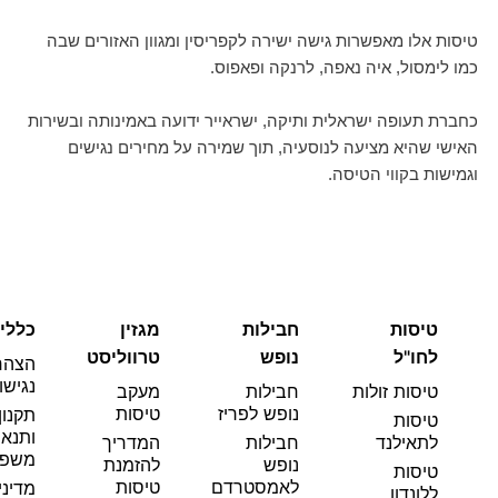
טיסות אלו מאפשרות גישה ישירה לקפריסין ומגוון האזורים שבה
כמו לימסול, איה נאפה, לרנקה ופאפוס.
כחברת תעופה ישראלית ותיקה, ישראייר ידועה באמינותה ובשירות
האישי שהיא מציעה לנוסעיה, תוך שמירה על מחירים נגישים
וגמישות בקווי הטיסה.
טיסות
חבילות
מגזין
כללי
לחו"ל
נופש
טרווליסט
הצהר
נגישו
טיסות זולות
חבילות
מעקב
נופש לפריז
טיסות
תקנון
טיסות
ותנאי
לתאילנד
חבילות
המדריך
משפט
נופש
להזמנת
טיסות
לאמסטרדם
טיסות
מדיני
ללונדון