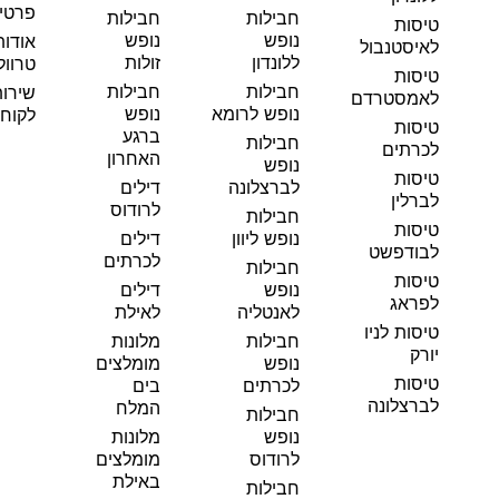
פרטי
חבילות
חבילות
טיסות
נופש
נופש
אודות
לאיסטנבול
ללונדון
זולות
טרוול
טיסות
חבילות
חבילות
שירו
לאמסטרדם
נופש לרומא
נופש
לקוחו
טיסות
ברגע
חבילות
לכרתים
האחרון
נופש
טיסות
לברצלונה
דילים
לברלין
לרודוס
חבילות
טיסות
נופש ליוון
דילים
לבודפשט
לכרתים
חבילות
טיסות
נופש
דילים
לפראג
לאנטליה
לאילת
טיסות לניו
חבילות
מלונות
יורק
נופש
מומלצים
טיסות
לכרתים
בים
לברצלונה
המלח
חבילות
נופש
מלונות
לרודוס
מומלצים
באילת
חבילות