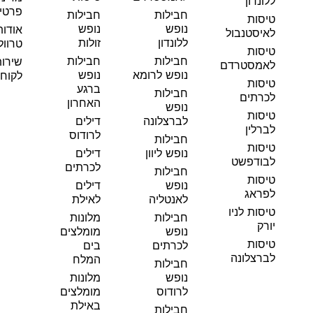
ללונדון
פרטי
חבילות
חבילות
טיסות
נופש
נופש
אודות
לאיסטנבול
ללונדון
זולות
טרוול
טיסות
חבילות
חבילות
שירו
לאמסטרדם
נופש לרומא
נופש
לקוחו
טיסות
ברגע
חבילות
לכרתים
האחרון
נופש
טיסות
לברצלונה
דילים
לברלין
לרודוס
חבילות
טיסות
נופש ליוון
דילים
לבודפשט
לכרתים
חבילות
טיסות
נופש
דילים
לפראג
לאנטליה
לאילת
טיסות לניו
חבילות
מלונות
יורק
נופש
מומלצים
טיסות
לכרתים
בים
לברצלונה
המלח
חבילות
נופש
מלונות
לרודוס
מומלצים
באילת
חבילות