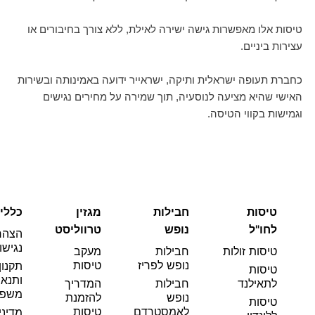
טיסות אלו מאפשרות גישה ישירה לאילת, ללא צורך בחיבורים או
עצירות ביניים.
כחברת תעופה ישראלית ותיקה, ישראייר ידועה באמינותה ובשירות
האישי שהיא מציעה לנוסעיה, תוך שמירה על מחירים נגישים
וגמישות בקווי הטיסה.
טיסות
חבילות
מגזין
כללי
לחו"ל
נופש
טרווליסט
הצהר
נגישו
טיסות זולות
חבילות
מעקב
נופש לפריז
טיסות
תקנון
טיסות
ותנאי
לתאילנד
חבילות
המדריך
משפט
נופש
להזמנת
טיסות
לאמסטרדם
טיסות
מדיני