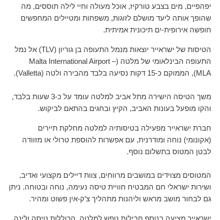
יפהפיים, מים בצבע טורקיז, אוכל מעולה וחיי לילה תוססים, מה
שהופך אותה ליעד מושלם לזוגות, משפחות ומטיילים המחפשים
חופשה אירופית-ים תיכונית אמיתית.
הטיסות של ישראייר יוצאות מנמל התעופה בן גוריון (TLV) אל נמל
התעופה הבינלאומי של מלטה (Malta International Airport –
MLA), הממוקם כ-15 דקות נסיעה בלבד מהבירה ולטה (Valletta).
משך הטיסה הישירה מתל אביב למלטה עומד על כ-3 שעות בלבד,
והקו מופעל בעונות האביב, הקיץ ובחגים בהתאם לביקוש.
חברת ישראייר מפעילה בטיסותיה למלטה מחלקת תיירים
(אקונומי) נוחה ומודרנית, עם אפשרות להוספת טרולי או מזוודה
לבטן המטוס בתשלום נוסף.
המטוסים מצוידים במושבים מרווחים, צוות דיילים מקצועי ואדיב,
ושירות ישראלי חם המבטיח חוויית טיסה נעימה, נוחה ובטוחה. ניתן
גם לבחור מושב מראש וליהנות מתהליך צ’ק-אין פשוט ומהיר.
ישראייר מציעה בנוסף חבילות נופש למלטה, הכוללות טיסה ולינה