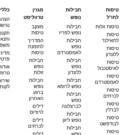
טיסות
חבילות
מגזין
כללי
לחו"ל
נופש
טרווליסט
הצהר
נגישו
טיסות זולות
חבילות
מעקב
נופש לפריז
טיסות
תקנון
טיסות
ותנאי
לתאילנד
חבילות
המדריך
משפט
נופש
להזמנת
טיסות
לאמסטרדם
טיסות
מדיני
ללונדון
פרטי
חבילות
חבילות
טיסות
נופש
נופש
אודות
לאיסטנבול
ללונדון
זולות
טרוול
טיסות
חבילות
חבילות
שירו
לאמסטרדם
נופש לרומא
נופש
לקוחו
טיסות
ברגע
חבילות
לכרתים
האחרון
נופש
טיסות
לברצלונה
דילים
לברלין
לרודוס
חבילות
טיסות
נופש ליוון
דילים
לבודפשט
לכרתים
חבילות
טיסות
נופש
דילים