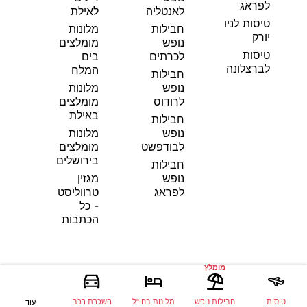
לפראג
לאנטליה
לאילת
טיסות לניו
חבילות
מלונות
יורק
נופש
מומלצים
טיסות
לכרתים
בים
לברצלונה
המלח
חבילות
נופש
מלונות
לרודוס
מומלצים
באילת
חבילות
נופש
מלונות
לבודפשט
מומלצים
בירושלים
חבילות
נופש
מגזין
לפראג
טרווליסט
- כל
הכתבות
מומלץ
טיסות
חבילות נופש
מלונות בחו"ל
השכרת רכב
עוד