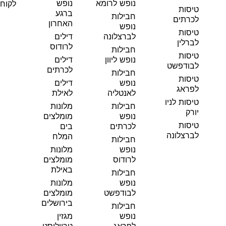
נופש לרומא
נופש
לקוחו
טיסות
ברגע
חבילות
לכרתים
האחרון
נופש
טיסות
לברצלונה
דילים
לברלין
לרודוס
חבילות
טיסות
נופש ליוון
דילים
לבודפשט
לכרתים
חבילות
טיסות
נופש
דילים
לפראג
לאנטליה
לאילת
טיסות לניו
חבילות
מלונות
יורק
נופש
מומלצים
טיסות
לכרתים
בים
לברצלונה
המלח
חבילות
נופש
מלונות
לרודוס
מומלצים
באילת
חבילות
נופש
מלונות
לבודפשט
מומלצים
בירושלים
חבילות
נופש
מגזין