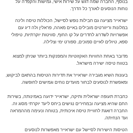
בנוסף, החברה שמה דגש על שירות אישי, גמישות והקפדה על
נוחות הנוסעים לאורך כל הדרך.
ישראייר מציעה גם חבילות נופש לסיישל, הכוללות טיסה ולינה
במלונות וריזורטים מובילים באיים מאהה, פראלין ולה דיג עם
אפשרויות לשדרוג לחדרים על קו החוף, סוויטות יוקרתיות, טיפולי
ספא, טיולים לאיים סמוכים, ספורט ימי וצלילה.
מדובר באחת החוויות האקזוטיות והמפנקות ביותר שניתן למצוא
בטווח טיסה ישירה מישראל.
בעונות השיא מגבירה ישראייר את תדירות הטיסות בהתאם לביקוש,
ומאפשרת לנוסעים לבחור מועדים נוחים וגמישים לחופשה.
כחברת תעופה ישראלית ותיקה, ישראייר ידועה באמינותה, בשירות
החם שהיא מציעה ובמחירים נגישים ביחס ליעד יוקרתי מסוג זה.
החברה דואגת לחוויית טיסה איכותית, בטוחה ונעימה מההמראה
ועד הנחיתה.
הטיסות הישירות לסיישל עם ישראייר מאפשרות לנוסעים