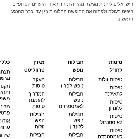
הישראלים ליהנות מגישה מהירה ונוחה לאחד היעדים הטרופיים
היפים בעולם ולפתוח את החופשה החלומית בגן עדן כבר מהרגע
הראשון.
טיסות
חבילות
מגזין
כללי
לחו"ל
נופש
טרווליסט
הצהר
נגישו
טיסות זולות
חבילות
מעקב
נופש לפריז
טיסות
תקנון
טיסות
ותנאי
לתאילנד
חבילות
המדריך
משפט
נופש
להזמנת
טיסות
לאמסטרדם
טיסות
מדיני
ללונדון
פרטי
חבילות
חבילות
טיסות
נופש
נופש
אודות
לאיסטנבול
ללונדון
זולות
טרוול
טיסות
חבילות
חבילות
שירו
לאמסטרדם