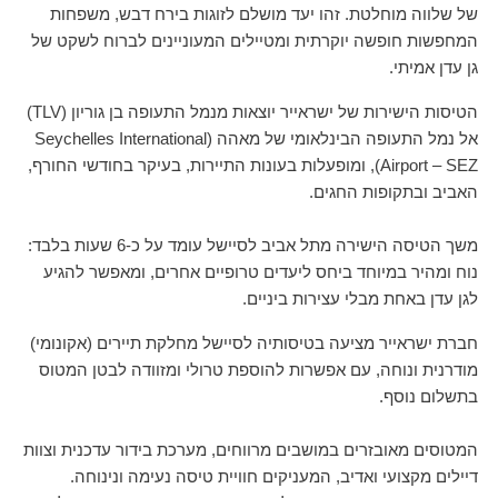
של שלווה מוחלטת. זהו יעד מושלם לזוגות בירח דבש, משפחות
המחפשות חופשה יוקרתית ומטיילים המעוניינים לברוח לשקט של
גן עדן אמיתי.
הטיסות הישירות של ישראייר יוצאות מנמל התעופה בן גוריון (TLV)
אל נמל התעופה הבינלאומי של מאהה (Seychelles International
Airport – SEZ), ומופעלות בעונות התיירות, בעיקר בחודשי החורף,
האביב ובתקופות החגים.
משך הטיסה הישירה מתל אביב לסיישל עומד על כ-6 שעות בלבד:
נוח ומהיר במיוחד ביחס ליעדים טרופיים אחרים, ומאפשר להגיע
לגן עדן באחת מבלי עצירות ביניים.
חברת ישראייר מציעה בטיסותיה לסיישל מחלקת תיירים (אקונומי)
מודרנית ונוחה, עם אפשרות להוספת טרולי ומזוודה לבטן המטוס
בתשלום נוסף.
המטוסים מאובזרים במושבים מרווחים, מערכת בידור עדכנית וצוות
דיילים מקצועי ואדיב, המעניקים חוויית טיסה נעימה ונינוחה.