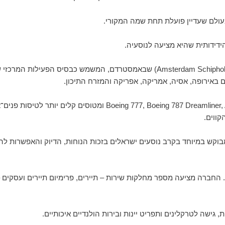
הידידותית שהיא מציעה לנוסעיה.
המרכז הראשי של קיי-אל-אם ממוקם בנמל התעופה סכיפהול (Amsterdam Schiphol Airport) שבאמסטרד
 בין תל אביב לאמסטרדם עומד על כ-5 שעות בלבד. החברה מציעה מספר מחלקות שירות – תיירים, פרימיום ת
ישה לטרקלינים ותפריט יינות ובירות הולנדיים איכותיים.