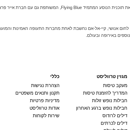
קיי-אל-אם היא חלק מברית התעופה הבינלאומית SkyTeam ומפעילה את תוכנית הנוסע
פית לחום אנושי, קיי-אל-אם נחשבת לאחת מחברות התעופה האמינות והמוע
וספים באירופה ובעולם.
מגזין טרווליסט
כללי
מעקב טיסות
הצהרת נגישות
המדריך להזמנת טיסות
תקנון ותנאים משפטיים
חבילות נופש זולות
מדיניות פרטיות
חבילות נופש ברגע האחרון
אודות טרווליסט
דילים לרודוס
שירות לקוחות
דילים לכרתים