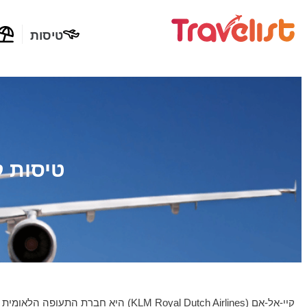
טיסות
טיסות ק
קיי-אל-אם (KLM Royal Dutch Airlines) היא חברת התעופה הלאומית של הולנד ואחת מחברות התעופה הוותיקות והיוקרתיות בעולם.