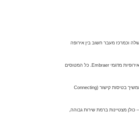
ם, המשמש כבסיס הפעילות המרכזי שלה וכמרכז מעבר חשוב בין אירופה
צי המטוסים של קיי-אל-אם כולל מעל 120 מטוסים מדגמי Boeing 777, Boeing 787 Dreamliner, Airbus A330 ומטוסים קלים יותר לטיסות פנים־אירופיות מדגמי Embraer. כל המטוסים
קיי-אל-אם מציעה טיסות ישירות בין תל אביב לאמסטרדם מדי יום, קו מבוקש במיוחד בקרב נוסעים ישראלים בזכות הנוחות, הדיוק והאפשרות להמשיך בטיסות קישור (Connecting
יירים ועסקים – כולן מצטיינות ברמת שירות גבוהה,