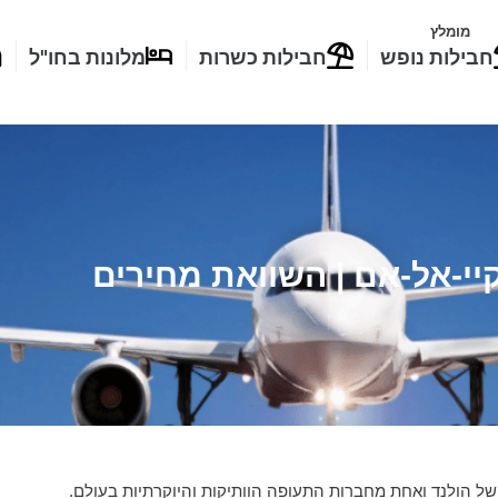
מומלץ
חבילות נופש
חבילות כשרות
מלונות בחו"ל
יי-אל-אם | השוואת מחירים