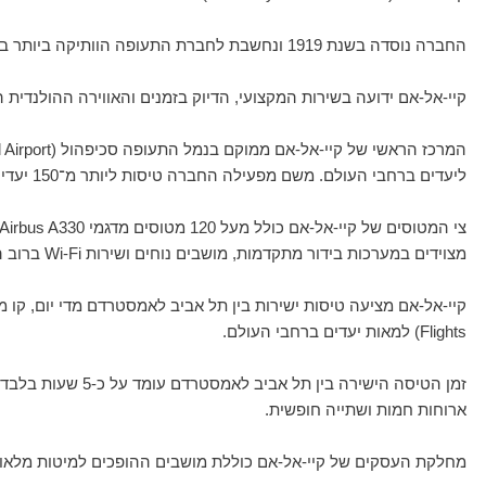
החברה נוסדה בשנת 1919 ונחשבת לחברת התעופה הוותיקה ביותר בעולם שעדיין פועלת תחת שמה המקורי.
קיי-אל-אם ידועה בשירות המקצועי, הדיוק בזמנים והאווירה ההולנדית 
ליעדים ברחבי העולם. משם מפעילה החברה טיסות ליותר מ־150 יעדים באירופה, אסיה, אמריקה, אפריקה והמזרח התיכון.
מצוידים במערכות בידור מתקדמות, מושבים נוחים ושירות Wi-Fi ברוב הקווים.
Flights) למאות יעדים ברחבי העולם.
זמן הטיסה הישירה
ארוחות חמות ושתייה חופשית.
מחלקת העסקים של קיי-אל-אם כוללת מושבים ההופכים למיטות מלאות, ג