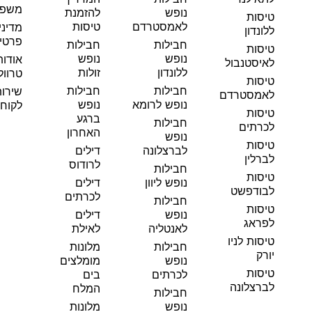
משפט
נופש
להזמנת
טיסות
לאמסטרדם
טיסות
מדיני
ללונדון
פרטי
חבילות
חבילות
טיסות
נופש
נופש
אודות
לאיסטנבול
ללונדון
זולות
טרוול
טיסות
חבילות
חבילות
שירו
לאמסטרדם
נופש לרומא
נופש
לקוחו
טיסות
ברגע
חבילות
לכרתים
האחרון
נופש
טיסות
לברצלונה
דילים
לברלין
לרודוס
חבילות
טיסות
נופש ליוון
דילים
לבודפשט
לכרתים
חבילות
טיסות
נופש
דילים
לפראג
לאנטליה
לאילת
טיסות לניו
חבילות
מלונות
יורק
נופש
מומלצים
טיסות
לכרתים
בים
לברצלונה
המלח
חבילות
נופש
מלונות