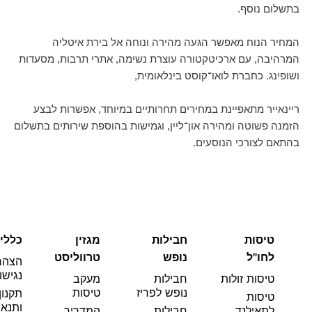
בתשלום נוסף.
המחיר הנוח מאפשר הגעה מהירה ונוחה אל בירת איטליה
המרהיבה, עם ארכיטקטורה עוצרת נשימה, אתרי תרבות, מסעדות
ושופינג. כחברת לואו־קוסט בינלאומית,
ריינאייר מתאפיינת במחירים תחרותיים במיוחד, אפשרות לבצע
הזמנה פשוטה ומהירה און־ליין, וגמישות בהוספת שירותים בתשלום
בהתאם לצורכי הנוסעים.
טיסות
חבילות
מגזין
כללי
לחו"ל
נופש
טרווליסט
הצהר
נגישו
טיסות זולות
חבילות
מעקב
נופש לפריז
טיסות
תקנון
טיסות
ותנאי
לתאילנד
חבילות
המדריך