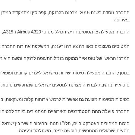
החברה נוסדה בשנת 2015 ומרכזה בלרנקה, קפריסין 
באירופה.
החברה מפעילה צי מטוסים חדיש הכולל מטוסי Airbus A320 ו-A319, המצוידים במושבים מרווחים, שירותים מודרניים ובסטנדרטים גבוהים של בטיחות.
המטוסים מעוצבים באווירה צעירה ורעננה, המשקפת את רוח החברה: פש
המרכז הראשי של טוס אייר ממוקם בנמל התעופה לרנקה ומשם היא מפעיל
בנוסף, החברה מפעילה טיסות ישירות מישראל ליעדים קרובים ופופולרי
טוס אייר נחשבת לבחירה מצוינת לנוסעים ישראלים שמחפשים טיסות קצר
בטיסות מסוימות מוצעת גם אפשרות לרכוש ארוחות קלות ומשקאות, בה
החברה פועלת תחת הסטנדרטים האירופיים המחמירים ביותר לבטיחות וא
בזכות המחירים האטרקטיביים, הלו״ז הנוח והחיבור הישיר בין ישראל 
נוסעים ישראלים המחפשים חופשה זריזה, משתלמת ונעימה.