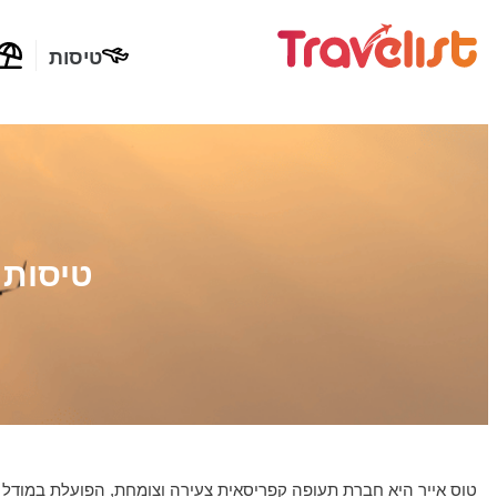
טיסות
טיסות 
טוס אייר היא חברת תעופה קפריסאית צעירה וצומחת, הפועלת במודל מו