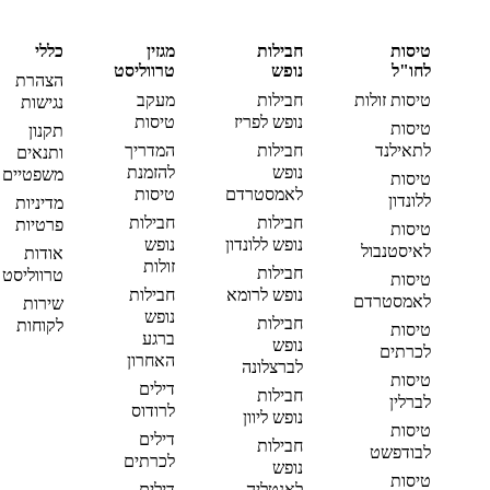
טיסות
חבילות
מגזין
כללי
לחו"ל
נופש
טרווליסט
הצהרת
טיסות זולות
חבילות
מעקב
נגישות
נופש לפריז
טיסות
טיסות
תקנון
לתאילנד
חבילות
המדריך
ותנאים
נופש
להזמנת
משפטיים
טיסות
לאמסטרדם
טיסות
ללונדון
מדיניות
חבילות
חבילות
פרטיות
טיסות
נופש ללונדון
נופש
לאיסטנבול
אודות
זולות
חבילות
טרווליסט
טיסות
נופש לרומא
חבילות
לאמסטרדם
שירות
נופש
חבילות
לקוחות
טיסות
ברגע
נופש
לכרתים
האחרון
לברצלונה
טיסות
דילים
חבילות
לברלין
לרודוס
נופש ליוון
טיסות
דילים
חבילות
לבודפשט
לכרתים
נופש
טיסות
לאנטליה
דילים