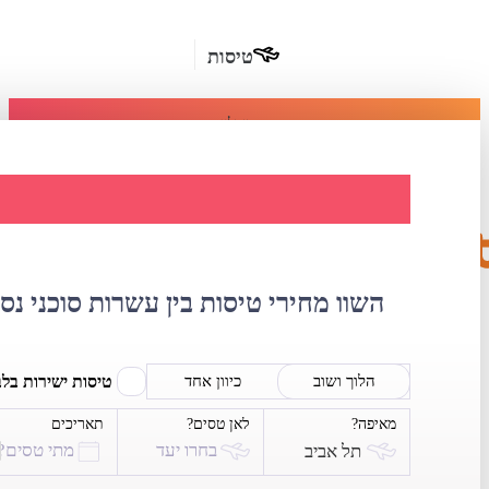
טיסות
מומלץ
חבילות
נופש
השוואת מחירי ט
חבילות
הרשמה
כשרות
השוו מחירי טיסות בין עשרות סוכני נס
מלונות
בחו"ל
טיסות ישירות בל
הלוך ושוב
כיוון אחד
מאיפה?
לאן טסים?
תאריכים
השכרת
בחרו יעד
מתי טסים?
תל אביב
רכב