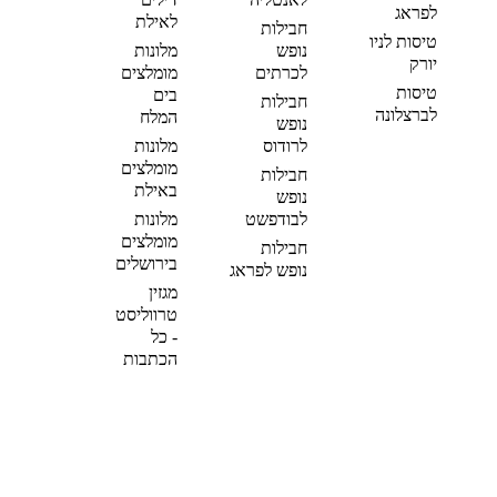
לפראג
לאילת
חבילות
טיסות לניו
נופש
מלונות
יורק
לכרתים
מומלצים
טיסות
בים
חבילות
לברצלונה
המלח
נופש
לרודוס
מלונות
מומלצים
חבילות
באילת
נופש
לבודפשט
מלונות
מומלצים
חבילות
בירושלים
נופש לפראג
מגזין
טרווליסט
- כל
הכתבות