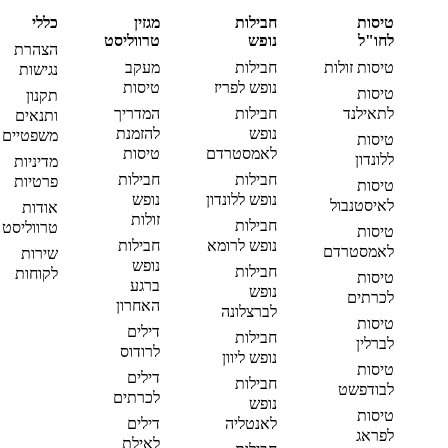
טיסות
חבילות
מגזין
כללי
לחו"ל
נופש
טרווליסט
הצהרת
טיסות זולות
חבילות
מעקב
נגישות
נופש לפריז
טיסות
טיסות
תקנון
לתאילנד
חבילות
המדריך
ותנאים
נופש
להזמנת
משפטיים
טיסות
לאמסטרדם
טיסות
ללונדון
מדיניות
חבילות
חבילות
פרטיות
טיסות
נופש ללונדון
נופש
לאיסטנבול
אודות
זולות
חבילות
טרווליסט
טיסות
נופש לרומא
חבילות
לאמסטרדם
שירות
נופש
חבילות
לקוחות
טיסות
ברגע
נופש
לכרתים
האחרון
לברצלונה
טיסות
דילים
חבילות
לברלין
לרודוס
נופש ליוון
טיסות
דילים
חבילות
לבודפשט
לכרתים
נופש
טיסות
לאנטליה
דילים
לפראג
לאילת