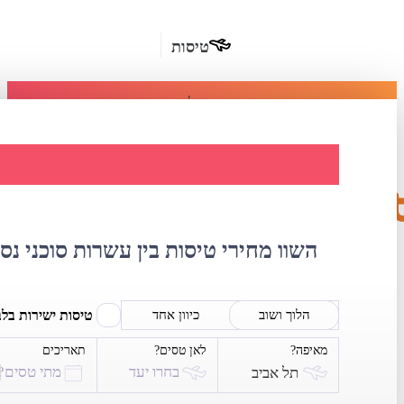
טיסות
מומלץ
חבילות
נופש
השוואת מחירי 
חבילות
הרשמה
כשרות
השוו מחירי טיסות בין עשרות סוכני נס
מלונות
בחו"ל
טיסות ישירות בל
הלוך ושוב
כיוון אחד
מאיפה?
לאן טסים?
תאריכים
השכרת
בחרו יעד
מתי טסים?
תל אביב
רכב