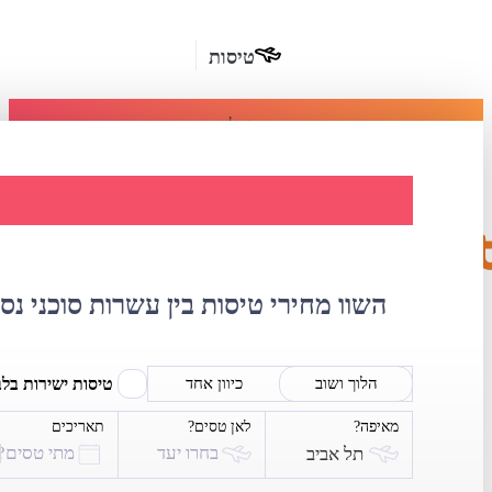
טיסות
מומלץ
חבילות
נופש
השוואת מחירי 
חבילות
הרשמה
כשרות
השוו מחירי טיסות בין עשרות סוכני נס
מלונות
בחו"ל
טיסות ישירות בל
הלוך ושוב
כיוון אחד
מאיפה?
לאן טסים?
תאריכים
השכרת
בחרו יעד
מתי טסים?
תל אביב
רכב