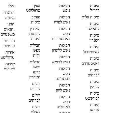
טיסות
חבילות
מגזין
כללי
לחו"ל
נופש
טרווליסט
הצהרת
טיסות זולות
חבילות
מעקב
נגישות
נופש לפריז
טיסות
טיסות
תקנון
לתאילנד
חבילות
המדריך
ותנאים
נופש
להזמנת
משפטיים
טיסות
לאמסטרדם
טיסות
ללונדון
מדיניות
חבילות
חבילות
פרטיות
טיסות
נופש ללונדון
נופש
לאיסטנבול
אודות
זולות
חבילות
טרווליסט
טיסות
נופש לרומא
חבילות
לאמסטרדם
שירות
נופש
חבילות
לקוחות
טיסות
ברגע
נופש
לכרתים
האחרון
לברצלונה
טיסות
דילים
חבילות
לברלין
לרודוס
נופש ליוון
טיסות
דילים
חבילות
לבודפשט
לכרתים
נופש
טיסות
לאנטליה
דילים
לפראג
לאילת