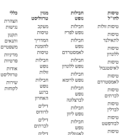
טיסות
חבילות
מגזין
כללי
לחו"ל
נופש
טרווליסט
הצהרת
טיסות זולות
חבילות
מעקב
נגישות
נופש לפריז
טיסות
טיסות
תקנון
לתאילנד
חבילות
המדריך
ותנאים
נופש
להזמנת
משפטיים
טיסות
לאמסטרדם
טיסות
ללונדון
מדיניות
חבילות
חבילות
פרטיות
טיסות
נופש ללונדון
נופש
לאיסטנבול
אודות
זולות
חבילות
טרווליסט
טיסות
נופש לרומא
חבילות
לאמסטרדם
שירות
נופש
חבילות
לקוחות
טיסות
ברגע
נופש
לכרתים
האחרון
לברצלונה
טיסות
דילים
חבילות
לברלין
לרודוס
נופש ליוון
טיסות
דילים
חבילות
לבודפשט
לכרתים
נופש
טיסות
לאנטליה
דילים