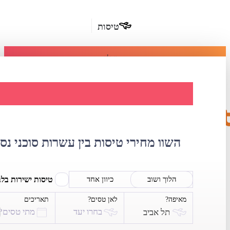
טיסות
מומלץ
חבילות
נופש
השוואת מחירי טיס
חבילות
הרשמה
כשרות
השוו מחירי טיסות בין עשרות סוכני נס
מלונות
בחו"ל
טיסות ישירות בל
הלוך ושוב
כיוון אחד
מאיפה?
לאן טסים?
תאריכים
השכרת
בחרו יעד
מתי טסים?
תל אביב
רכב