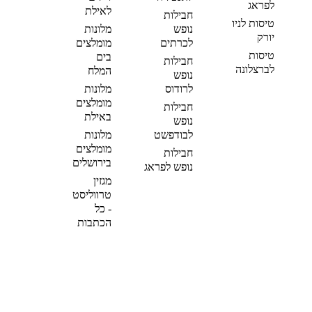
לפראג
לאילת
חבילות
טיסות לניו
נופש
מלונות
יורק
לכרתים
מומלצים
טיסות
בים
חבילות
לברצלונה
המלח
נופש
לרודוס
מלונות
מומלצים
חבילות
באילת
נופש
לבודפשט
מלונות
מומלצים
חבילות
בירושלים
נופש לפראג
מגזין
טרווליסט
- כל
הכתבות