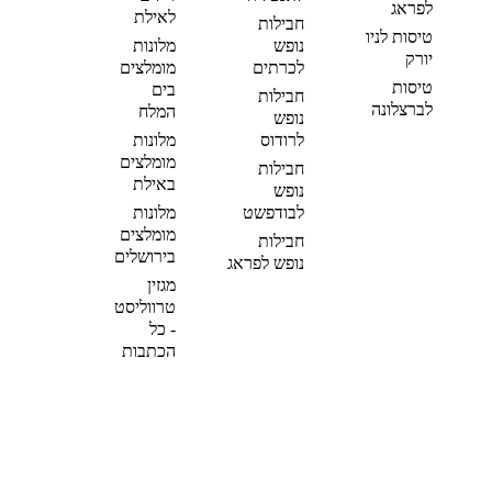
לפראג
לאילת
חבילות
טיסות לניו
נופש
מלונות
יורק
לכרתים
מומלצים
טיסות
בים
חבילות
לברצלונה
המלח
נופש
לרודוס
מלונות
מומלצים
חבילות
באילת
נופש
לבודפשט
מלונות
מומלצים
חבילות
בירושלים
נופש לפראג
מגזין
טרווליסט
- כל
הכתבות