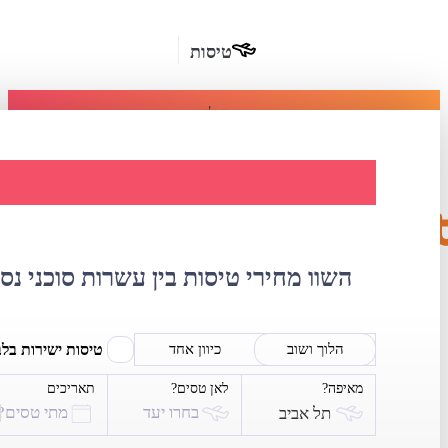
טיסות
מומלץ
חבילות
נופש
השוואת מחירי טיס
חבילות
הרשמה
כשרות
השוו מחירי טיסות בין עשרות סוכני נס
מלונות
בחו"ל
טיסות ישירות בל
הלוך ושוב
כיוון אחד
מאיפה?
לאן טסים?
תאריכים
השכרת
בחרו יעד
מתי טסים?
תל אביב
רכב