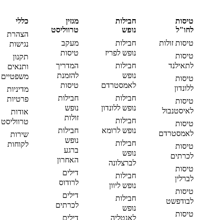
טיסות
חבילות
מגזין
כללי
לחו"ל
נופש
טרווליסט
הצהרת
טיסות זולות
חבילות
מעקב
נגישות
נופש לפריז
טיסות
טיסות
תקנון
לתאילנד
חבילות
המדריך
ותנאים
נופש
להזמנת
משפטיים
טיסות
לאמסטרדם
טיסות
ללונדון
מדיניות
חבילות
חבילות
פרטיות
טיסות
נופש ללונדון
נופש
לאיסטנבול
אודות
זולות
חבילות
טרווליסט
טיסות
נופש לרומא
חבילות
לאמסטרדם
שירות
נופש
חבילות
לקוחות
טיסות
ברגע
נופש
לכרתים
האחרון
לברצלונה
טיסות
דילים
חבילות
לברלין
לרודוס
נופש ליוון
טיסות
דילים
חבילות
לבודפשט
לכרתים
נופש
טיסות
לאנטליה
דילים