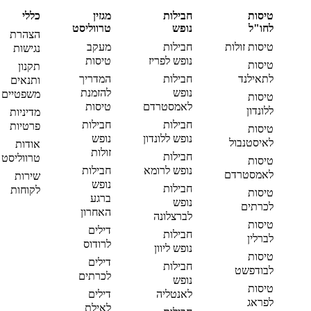
טיסות
חבילות
מגזין
כללי
לחו"ל
נופש
טרווליסט
הצהרת
טיסות זולות
חבילות
מעקב
נגישות
נופש לפריז
טיסות
טיסות
תקנון
לתאילנד
חבילות
המדריך
ותנאים
נופש
להזמנת
משפטיים
טיסות
לאמסטרדם
טיסות
ללונדון
מדיניות
חבילות
חבילות
פרטיות
טיסות
נופש ללונדון
נופש
לאיסטנבול
אודות
זולות
חבילות
טרווליסט
טיסות
נופש לרומא
חבילות
לאמסטרדם
שירות
נופש
חבילות
לקוחות
טיסות
ברגע
נופש
לכרתים
האחרון
לברצלונה
טיסות
דילים
חבילות
לברלין
לרודוס
נופש ליוון
טיסות
דילים
חבילות
לבודפשט
לכרתים
נופש
טיסות
לאנטליה
דילים
לפראג
לאילת