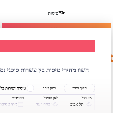
טיסות
מומלץ
חבילות
נופש
השוואת מחירי טי
חבילות
הרשמה
כשרות
השוו מחירי טיסות בין עשרות סוכני נס
מלונות
בחו"ל
טיסות ישירות בל
הלוך ושוב
כיוון אחד
מאיפה?
לאן טסים?
תאריכים
השכרת
בחרו יעד
מתי טסים?
תל אביב
רכב