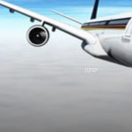
קנקון