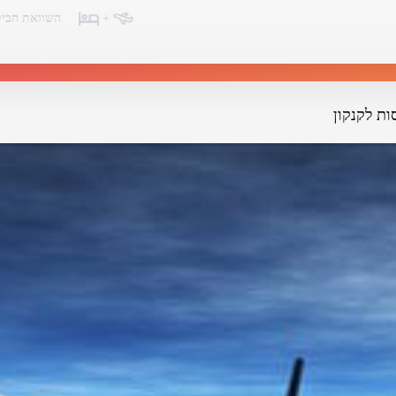
+
השוואת חביל
ות לקנקון