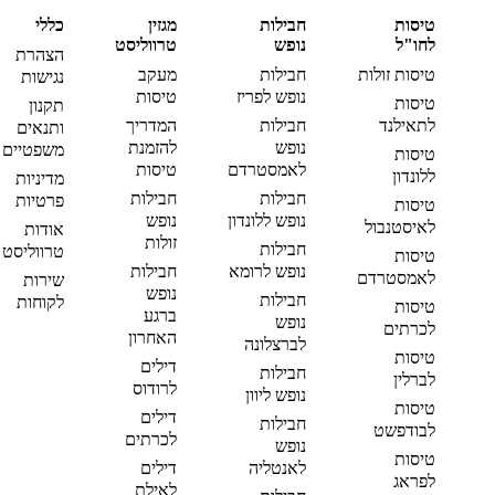
טיסות
חבילות
מגזין
כללי
לחו"ל
נופש
טרווליסט
הצהרת
טיסות זולות
חבילות
מעקב
נגישות
נופש לפריז
טיסות
טיסות
תקנון
לתאילנד
חבילות
המדריך
ותנאים
נופש
להזמנת
משפטיים
טיסות
לאמסטרדם
טיסות
ללונדון
מדיניות
חבילות
חבילות
פרטיות
טיסות
נופש ללונדון
נופש
לאיסטנבול
אודות
זולות
חבילות
טרווליסט
טיסות
נופש לרומא
חבילות
לאמסטרדם
שירות
נופש
חבילות
לקוחות
טיסות
ברגע
נופש
לכרתים
האחרון
לברצלונה
טיסות
דילים
חבילות
לברלין
לרודוס
נופש ליוון
טיסות
דילים
חבילות
לבודפשט
לכרתים
נופש
טיסות
לאנטליה
דילים
לפראג
לאילת