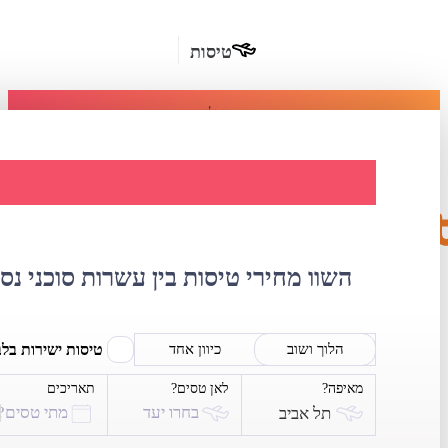
טיסות
מומלץ
חבילות
נופש
השוואת מחירי 
חבילות
הרשמה
כשרות
השוו מחירי טיסות בין עשרות סוכני נס
מלונות
בחו"ל
טיסות ישירות בל
הלוך ושוב
כיוון אחד
מאיפה?
לאן טסים?
תאריכים
השכרת
בחרו יעד
מתי טסים?
תל אביב
רכב