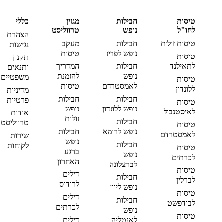
טיסות
חבילות
מגזין
כללי
לחו"ל
נופש
טרווליסט
הצהרת
טיסות זולות
חבילות
מעקב
נגישות
נופש לפריז
טיסות
טיסות
תקנון
לתאילנד
חבילות
המדריך
ותנאים
נופש
להזמנת
משפטיים
טיסות
לאמסטרדם
טיסות
ללונדון
מדיניות
חבילות
חבילות
פרטיות
טיסות
נופש ללונדון
נופש
לאיסטנבול
אודות
זולות
חבילות
טרווליסט
טיסות
נופש לרומא
חבילות
לאמסטרדם
שירות
נופש
חבילות
לקוחות
טיסות
ברגע
נופש
לכרתים
האחרון
לברצלונה
טיסות
דילים
חבילות
לברלין
לרודוס
נופש ליוון
טיסות
דילים
חבילות
לבודפשט
לכרתים
נופש
טיסות
לאנטליה
דילים