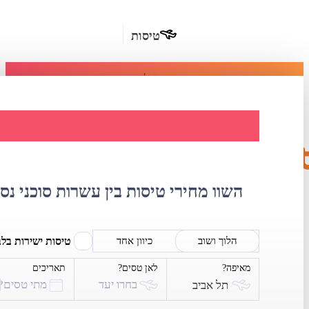
טיסות
מומלץ
חבילות
נופש
השוואת מחירי טי
חבילות
הרשמה
כשרות
השוו מחירי טיסות בין עשרות סוכני נס
מלונות
בחו"ל
טיסות ישירות בל
הלוך ושוב
כיוון אחד
מאיפה?
לאן טסים?
תאריכים
השכרת
בחרו יעד
מתי טסים?
תל אביב
רכב