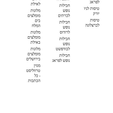
לפראג
לאילת
חבילות
טיסות לניו
נופש
מלונות
יורק
לכרתים
מומלצים
טיסות
בים
חבילות
לברצלונה
המלח
נופש
לרודוס
מלונות
מומלצים
חבילות
באילת
נופש
לבודפשט
מלונות
מומלצים
חבילות
בירושלים
נופש לפראג
מגזין
טרווליסט
- כל
הכתבות